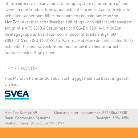
att introducera och använda ställningssystem i aluminium på den
svenska marknaden. Innovation och entreprenörskap är drivkrafter
och egenskaper som följer med som en röd tråd hos MonZon.
MonZon utvecklar och tillverkar ställnings- och väderskyddssystem
enligt bl.a AFS 2013:4 Ställningar och SS-EN 12811-1. MonZon
företagsgrupp är kvalitets- och miljöcertifierade enligt ISO
9001:2015 och ISO 14001:2015. Varumärket MonZon lanserades 2005
och leder branschutvecklingen med innovativa lösningar och
konkurrenskraftiga priser.
TRYGG HANDEL
Hos MonZon handlar du säkert och tryggt med alla betalningssätt
via Svea.
Mon.Zon Sverige AB
Momsregistreringsnummer: SE556564166801
Bank: Sparbanken Sjuhärad
Bankgiro: 5294-1556
Kontonummer: 8032-5 354 701 617-4