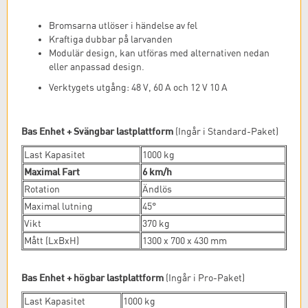
Bromsarna utlöser i händelse av fel
Kraftiga dubbar på larvanden
Modulär design, kan utföras med alternativen nedan
eller anpassad design.
Verktygets utgång: 48 V, 60 A och 12 V 10 A
Bas Enhet + Svängbar lastplattform
(Ingår i Standard-Paket)
Last Kapasitet
1000 kg
Maximal Fart
6 km/h
Rotation
Ändlös
Maximal lutning
45°
Vikt
370 kg
Mått (LxBxH)
1300 x 700 x 430 mm
Bas Enhet + högbar lastplattform
(Ingår i Pro-Paket)
Last Kapasitet
1000 kg