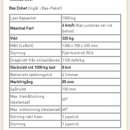
Bas Enhet
(Ingår i Bas-Paket)
Last Kapasitet
1000 kg
6 km/h
(Kan justeras ner vid
Maximal Fart
behov)
Vikt
325 kg
Mått (LxBxH)
1300 x 700 x 335 mm
Styrning
Fjärrkontroll RC6
Dragkraft från stillastående
1100 daN/kg
Räckvidd vid 1000 kg last
8 km
Batteriets laddningstid
4 timmar
Markfrigång
85 mm
Spårvidd
150 mm
Max. framåtlutning
45°
(obelastad)
Max. sidolutning (obelastad)
40°
Körning rakt fram
1 joystick
Styrning
1 joystick