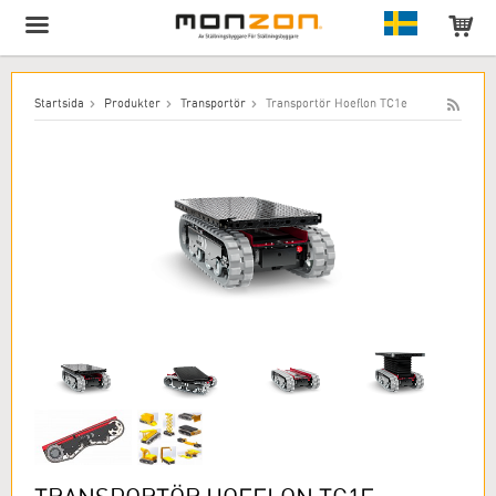
Produkten har lagts till i varukorgen!
Startsida
Produkter
Transportör
Transportör Hoeflon TC1e