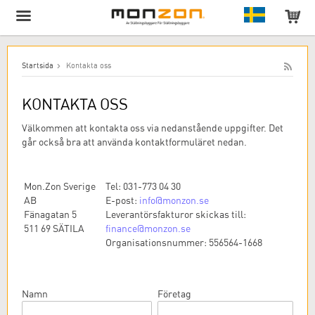
Produkten har lagts till i varukorgen!
Startsida
Kontakta oss
KONTAKTA OSS
Välkommen att kontakta oss via nedanstående uppgifter. Det
går också bra att använda kontaktformuläret nedan.
Mon.Zon Sverige
Tel: 031-773 04 30
AB
E-post:
info@monzon.se
Fänagatan 5
Leverantörsfakturor skickas till:
511 69 SÄTILA
finance@monzon.se
Organisationsnummer: 556564-1668
Namn
Företag