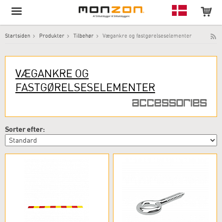
Startsiden
Produkter
Tilbehør
Vægankre og fastgørelseselementer
Produktet er blevet tilføjet til din indkøbskurv!
VÆGANKRE OG
FASTGØRELSESELEMENTER
Sorter efter: