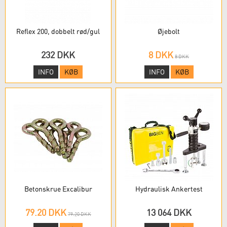
Reflex 200, dobbelt rød/gul
Øjebolt
232 DKK
8 DKK
8 DKK
INFO
KØB
INFO
KØB
Betonskrue Excalibur
Hydraulisk Ankertest
79.20 DKK
13 064 DKK
79.20 DKK