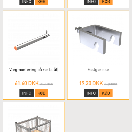
INFO
KØB
INFO
KØB
Vægmontering på rør (stål)
Fastgørelse
61.60 DKK
19.20 DKK
69.60 DKK
31.20 DKK
INFO
KØB
INFO
KØB