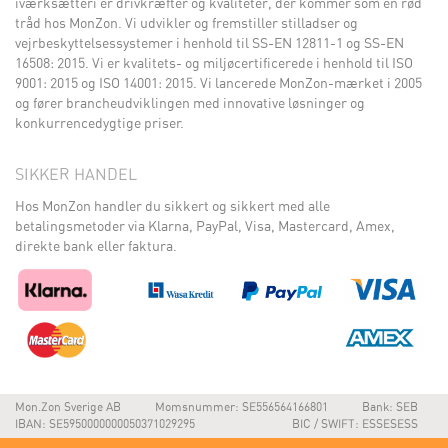
iværksætteri er drivkræfter og kvaliteter, der kommer som en rød
tråd hos MonZon. Vi udvikler og fremstiller stilladser og
vejrbeskyttelsessystemer i henhold til SS-EN 12811-1 og SS-EN
16508: 2015. Vi er kvalitets- og miljøcertificerede i henhold til ISO
9001: 2015 og ISO 14001: 2015. Vi lancerede MonZon-mærket i 2005
og fører brancheudviklingen med innovative løsninger og
konkurrencedygtige priser.
SIKKER HANDEL
Hos MonZon handler du sikkert og sikkert med alle
betalingsmetoder via Klarna, PayPal, Visa, Mastercard, Amex,
direkte bank eller faktura.
Mon.Zon Sverige AB
Momsnummer: SE556564166801
Bank: SEB
IBAN: SE5950000000050371029295
BIC / SWIFT: ESSESESS