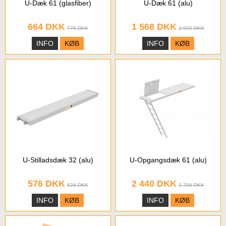
U-Dæk 61 (glasfiber)
U-Dæk 61 (alu)
664 DKK
1 568 DKK
776 DKK
2 000 DKK
INFO
KØB
INFO
KØB
U-Stilladsdæk 32 (alu)
U-Opgangsdæk 61 (alu)
576 DKK
2 440 DKK
824 DKK
2 704 DKK
INFO
KØB
INFO
KØB