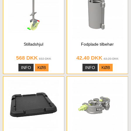
Stilladshjul
Fodplade tilbehør
568 DKK
42.40 DKK
832 DKK
43.20 DKK
INFO
KØB
INFO
KØB