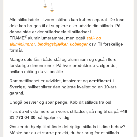
Alle stilladsdele til vores stillads kan købes separat. De løse
dele kan bruges til at supplere eller udvide din stillads. På
denne side er der stilladsdele til stilladser i
®
FRAME
aluminiumsramme, men også
stål- og
aluminiumrør
,
bindingsbjælker,
koblinger
osv. Til forskellige
formål.
Mange dele fås i både stål og aluminium og også i flere
forskellige dimensioner. På hver produktside vælger du,
hvilken måling du vil bestille.
Rammetilladset er udviklet, inspiceret og
certificeret i
Sverige
, hvilket sikrer den højeste kvalitet og en
10
-års
garanti.
Undgå besvær og spar penge. Køb dit stillads fra os!
Hvis du vil vide mere om vores stilladser, så ring til os på
+46
31-773 04 30
, så hjælper vi dig.
Ønsker du hjælp til at finde det rigtige stillads til dine behov?
Måske har du et større projekt, du har brug for et stillads