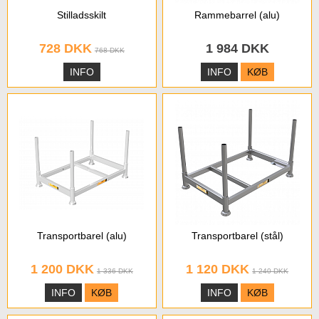
Stilladsskilt
Rammebarrel (alu)
728 DKK
1 984 DKK
768 DKK
INFO
INFO
KØB
Transportbarel (alu)
Transportbarel (stål)
1 200 DKK
1 120 DKK
1 336 DKK
1 240 DKK
INFO
KØB
INFO
KØB