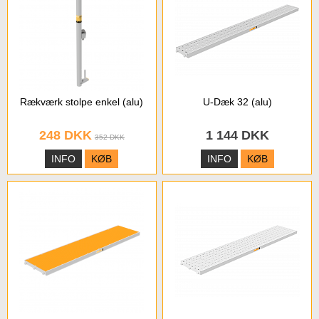
Rækværk stolpe enkel (alu)
U-Dæk 32 (alu)
248 DKK
1 144 DKK
352 DKK
INFO
KØB
INFO
KØB