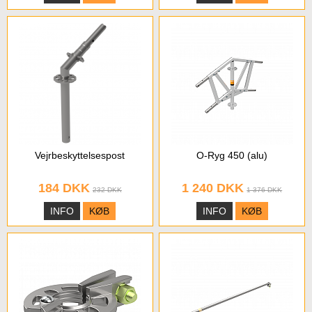
Vejrbeskyttelsespost
O-Ryg 450 (alu)
184 DKK
1 240 DKK
232 DKK
1 376 DKK
INFO
KØB
INFO
KØB