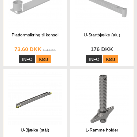
Platformsikring til konsol
U-Startbjælke (alu)
73.60 DKK
176 DKK
104 DKK
INFO
KØB
INFO
KØB
U-Bjælke (stål)
L-Ramme holder