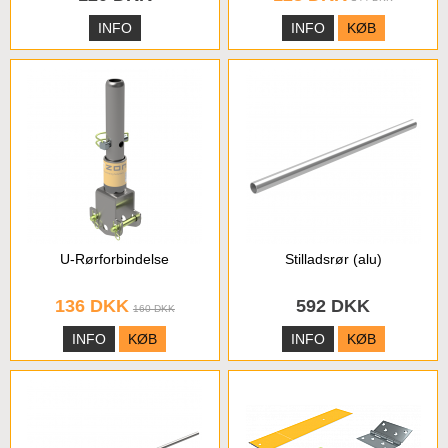
INFO
INFO
KØB
U-Rørforbindelse
Stilladsrør (alu)
136 DKK
592 DKK
160 DKK
INFO
KØB
INFO
KØB