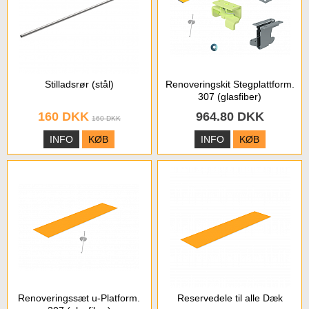
Stilladsrør (stål)
Renoveringskit Stegplattform.
307 (glasfiber)
160 DKK
964.80 DKK
160 DKK
INFO
KØB
INFO
KØB
Renoveringssæt u-Platform.
Reservedele til alle Dæk