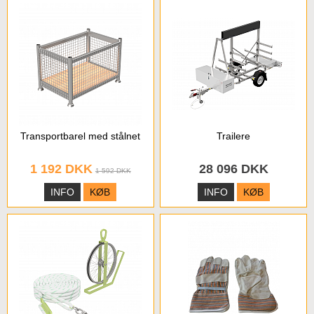
Transportbarel med stålnet
Trailere
1 192 DKK
28 096 DKK
1 592 DKK
INFO
KØB
INFO
KØB