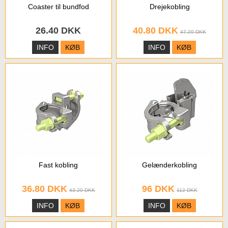
Coaster til bundfod
Drejekobling
26.40 DKK
40.80 DKK
47.20 DKK
INFO
KØB
INFO
KØB
Fast kobling
Gelænderkobling
36.80 DKK
96 DKK
43.20 DKK
112 DKK
INFO
KØB
INFO
KØB