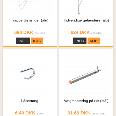
Trappe Gelænder (alu)
Indvendige gelændere (alu)
680 DKK
624 DKK
736 DKK
776 DKK
INFO
KØB
INFO
KØB
Låsestang
Vægmontering på rør (stål)
6.40 DKK
61.60 DKK
8 DKK
69.60 DKK