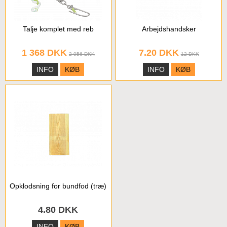
Talje komplet med reb
Arbejdshandsker
1 368 DKK
7.20 DKK
2 056 DKK
12 DKK
INFO
KØB
INFO
KØB
Opklodsning for bundfod (træ)
4.80 DKK
INFO
KØB