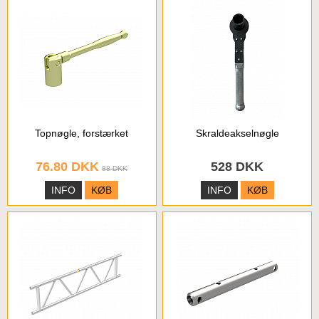
Topnøgle, forstærket
Skraldeakselnøgle
76.80 DKK
528 DKK
88 DKK
INFO
KØB
INFO
KØB