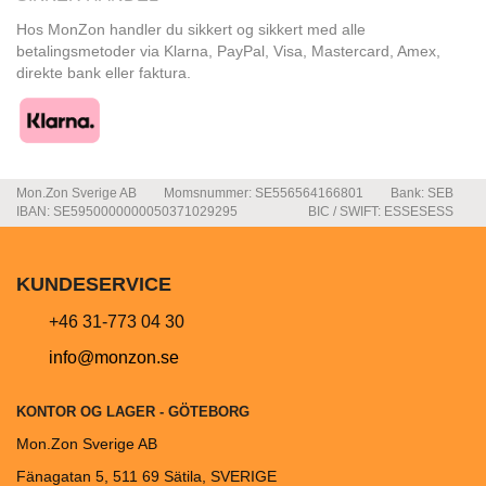
Hos MonZon handler du sikkert og sikkert med alle
betalingsmetoder via Klarna, PayPal, Visa, Mastercard, Amex,
direkte bank eller faktura.
Mon.Zon Sverige AB
Momsnummer: SE556564166801
Bank: SEB
IBAN: SE5950000000050371029295
BIC / SWIFT: ESSESESS
KUNDESERVICE
+46 31-773 04 30
info@monzon.se
KONTOR OG LAGER - GÖTEBORG
Mon.Zon Sverige AB
Fänagatan 5, 511 69 Sätila, SVERIGE