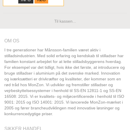
Til kassen...
OM OS
I tre generationer har Månsson-familien været aktiv i
stilladsindustrien. Med solid erfaring og kendskab til stilladser har
familien konstant arbejdet for at lette stilladsbyggerens hverdag.
For eksempel var det tidligt, hvis ikke det første, at introducere og
bruge stilladser i aluminium på det svenske marked. Innovation
og iværksætteri er drivkræfter og kvaliteter, der kommer som en
rød tråd hos MonZon. Vi udvikler og fremstiller stilladser og
vejrbeskyttelsessystemer i henhold til SS-EN 12811-1 og SS-EN
16508: 2015. Vi er kvalitets- og miljøcertificerede i henhold til ISO
9001: 2015 og ISO 14001: 2015. Vi lancerede MonZon-mærket i
2005 og fører brancheudviklingen med innovative løsninger og
konkurrencedygtige priser.
SIKKER HANDEL