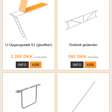
U-Opgangsdæk 61 (glasfiber)
Dobbelt gelænder
2 280 DKK
592 DKK
2 536 DKK
656 DKK
INFO
KØB
INFO
KØB