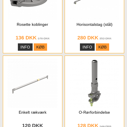
Rosette koblinger
Horisontalstag (stål)
136 DKK
280 DKK
176 DKK
352 DKK
INFO
KØB
INFO
KØB
Enkelt rækværk
O-Rørforbindelse
120 DKK
128 DKK
144 DKK