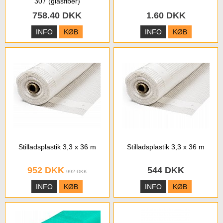
307 (glasfiber)
758.40 DKK
1.60 DKK
INFO
KØB
INFO
KØB
Stilladsplastik 3,3 x 36 m
Stilladsplastik 3,3 x 36 m
952 DKK
544 DKK
992 DKK
INFO
KØB
INFO
KØB