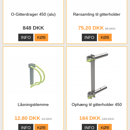
O-Gitterdrager 450 (alu)
Rørsamling til gitterholder
848 DKK
75.20 DKK
88 DKK
INFO
KØB
INFO
KØB
Låsningsklemme
Ophæng til gitterholder 450
12.80 DKK
184 DKK
16 DKK
248 DKK
INFO
KØB
INFO
KØB