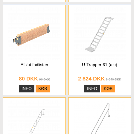
Afslut fodlisten
U-Trapper 61 (alu)
80 DKK
2 824 DKK
96 DKK
3 040 DKK
INFO
KØB
INFO
KØB