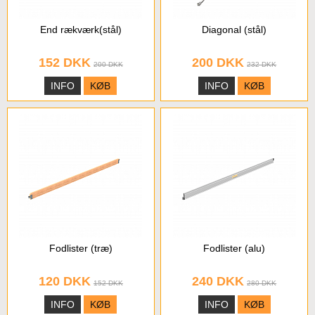
End rækværk(stål)
Diagonal (stål)
152 DKK
200 DKK
200 DKK
232 DKK
INFO
KØB
INFO
KØB
Fodlister (træ)
Fodlister (alu)
120 DKK
240 DKK
152 DKK
280 DKK
INFO
KØB
INFO
KØB