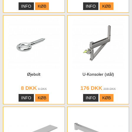
INFO
KØB
INFO
KØB
Øjebolt
U-Konsoler (stål)
8 DKK
176 DKK
8 DKK
208 DKK
INFO
KØB
INFO
KØB