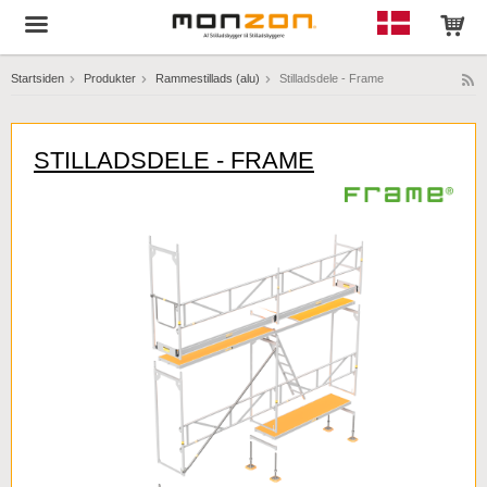
Startsiden
Produkter
Rammestillads (alu)
Stilladsdele - Frame
Produktet er blevet tilføjet til din indkøbskurv!
STILLADSDELE - FRAME