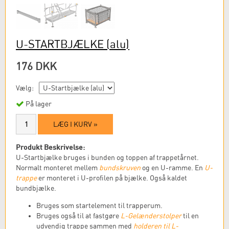
U-STARTBJÆLKE
(alu)
176 DKK
Vælg:
På lager
LÆG I KURV »
Produkt Beskrivelse:
U-Startbjælke bruges i bunden og toppen af ​​trappetårnet.
Normalt monteret mellem
bundskruven
og en U-ramme. En
U-
trappe
er monteret i U-profilen på bjælke. Også kaldet
bundbjælke.
Bruges som startelement til trapperum.
Bruges også til at fastgøre
L-Gelænderstolper
til en
udvendig trappe sammen med
holderen til L-