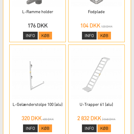
L-Ramme holder
Fodplade
176 DKK
104 DKK
120 DKK
INFO
KØB
INFO
KØB
L-Gelænderstolpe 100 (alu)
U-Trapper 61 (alu)
320 DKK
2 832 DKK
400 DKK
3 048 DKK
INFO
KØB
INFO
KØB