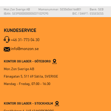
Mon.Zon Sverige AB
Momsnummer: SE556564166801
Bank: SEB
IBAN: SE5950000000050371029295
BIC / SWIFT: ESSESESS
KUNDESERVICE
+46 31-773 04 30
info@monzon.se
KONTOR OG LAGER - GÖTEBORG
Mon.Zon Sverige AB
Fänagatan 5, 511 69 Sätila, SVERIGE
Mandag - Fredag,
07:00 - 16:30
KONTOR OG LAGER - STOCKHOLM