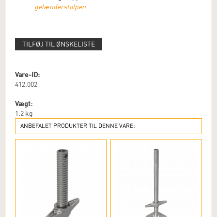
gelænderstolpen
.
TILFØJ TIL ØNSKELISTE
Vare-ID:
412.002
Vægt:
1.2
kg
ANBEFALET PRODUKTER TIL DENNE VARE: