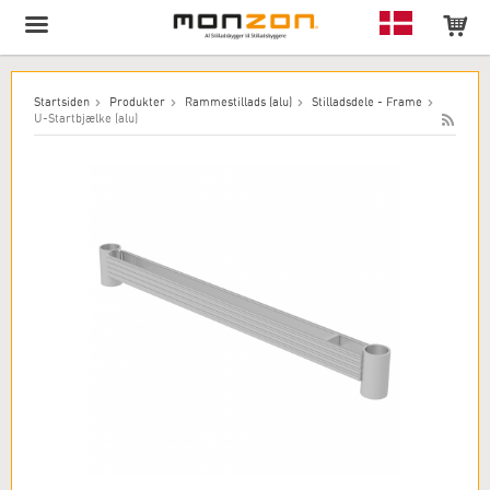
Produktet er blevet tilføjet til din indkøbskurv!
Startsiden
Produkter
Rammestillads (alu)
Stilladsdele - Frame
U-Startbjælke (alu)