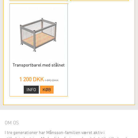
Transportbarel med stålnet
1 200 DKK
1 592 DKK
INFO
KØB
OM OS
I tre generationer har Månsson-familien været aktiv i