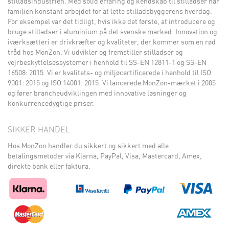
stilladsindustrien. Med solid erfaring og kendskab til stilladser har
familien konstant arbejdet for at lette stilladsbyggerens hverdag.
For eksempel var det tidligt, hvis ikke det første, at introducere og
bruge stilladser i aluminium på det svenske marked. Innovation og
iværksætteri er drivkræfter og kvaliteter, der kommer som en rød
tråd hos MonZon. Vi udvikler og fremstiller stilladser og
vejrbeskyttelsessystemer i henhold til SS-EN 12811-1 og SS-EN
16508: 2015. Vi er kvalitets- og miljøcertificerede i henhold til ISO
9001: 2015 og ISO 14001: 2015. Vi lancerede MonZon-mærket i 2005
og fører brancheudviklingen med innovative løsninger og
konkurrencedygtige priser.
SIKKER HANDEL
Hos MonZon handler du sikkert og sikkert med alle
betalingsmetoder via Klarna, PayPal, Visa, Mastercard, Amex,
direkte bank eller faktura.