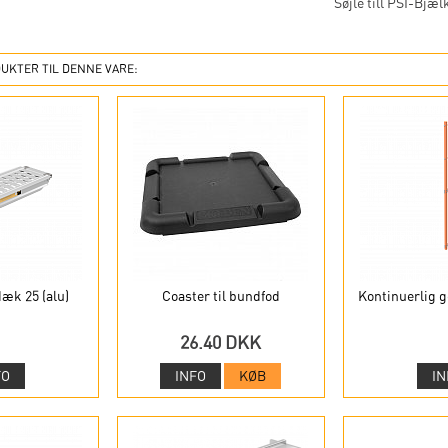
Søjle till PSI-Bjæl
UKTER TIL DENNE VARE:
dæk 25 (alu)
Coaster til bundfod
Kontinuerlig 
26.40 DKK
FO
INFO
KØB
IN