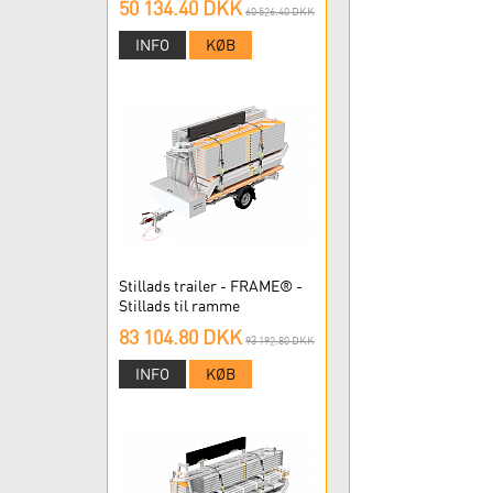
50 134.40 DKK
60 526.40 DKK
INFO
KØB
Stillads trailer - FRAME® -
Stillads til ramme
83 104.80 DKK
93 192.80 DKK
INFO
KØB