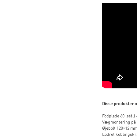
Disse produkter o
Fodplade 60 (stål) -
Vægmontering på rør
Øjebolt 120×12 mm (
Lodret koblingskrav