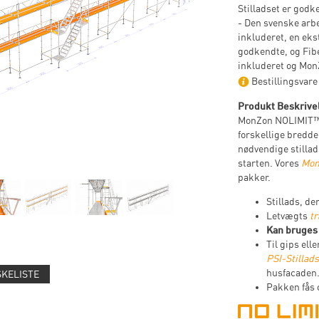
Stilladset er godke
- Den svenske arb
inkluderet, en ek
godkendte, og Fib
inkluderet og Mo
Bestillingsvare 
Produkt Beskrive
MonZon NOLIMIT™ s
forskellige bredde
nødvendige stillad
starten. Vores
Mon
pakker.
Stillads, de
Letvægts
t
Kan bruges 
Til gips ell
PSI-Stillad
husfacaden
SKELISTE
Pakken fås 