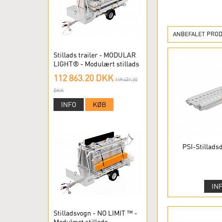
ANBEFALET PROD
Stillads trailer - MODULAR
LIGHT® - Modulært stillads
112 863.20 DKK
119 431.20
DKK
INFO
KØB
PSI-Stillads
IN
Stilladsvogn - NO LIMIT ™ -