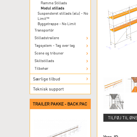
Ramme Stillads
Modul stillads
Suspenderet stillads (alu) - No
Limit™
Byggetrappe - No Limit
Transportör
Stilladstrailere
Tagsystem - Tag over tag
Scene og tribuner
Skiltstillads
Tilbehør
Særlige tilbud
Teknisk support
TRAILER PAKKE - BACK PAC
TILFØJ TIL ØN
Vare-ID: