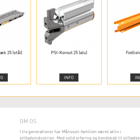
æk 25 (stål)
PSI-Konsol 25 (alu)
Fodliste
FO
INFO
IN
OM OS
I tre generationer har Månsson-familien været aktiv i
stilladsindustrien. Med solid erfaring og kendskab til stilladse