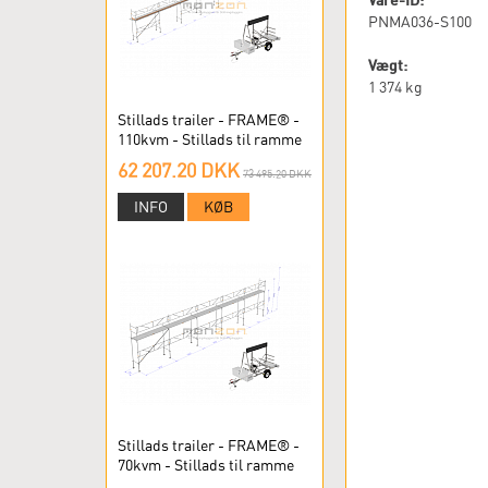
PNMA036-S100
Vægt:
1 374
kg
Stillads trailer - FRAME® -
110kvm - Stillads til ramme
62 207.20 DKK
73 495.20 DKK
INFO
KØB
Stillads trailer - FRAME® -
70kvm - Stillads til ramme