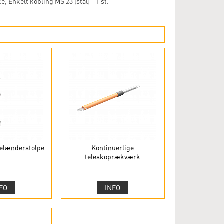
ke, Enkelt kobling MS 23 (stål) - 1 st.
gelænderstolpe
Kontinuerlige
teleskoprækværk
FO
INFO