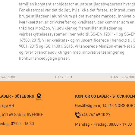
familien konstant arbejdet for at lette stilladsbyggerens hverd
For eksempel var det tidligt, hvis ikke det første, at introducer
bruge stilladser i aluminium på det svenske marked. Innovatio
iværksætteri er drivkræfter og kvaliteter, der kommer som en
tråd hos MonZon. Vi udvikler og fremstiller stilladser og
vejrbeskyttelsessystemer i henhold til SS-EN 12811-1 og SS-E
16508: 2015. Vi er kvalitets- og miljøcertificerede i henhold til 
9001: 2015 og ISO 14001: 2015. Vi lancerede MonZon-mærket i 
og fører brancheudviklingen med innovative løsninger og
konkurrencedygtige priser.
564166801
Bank: SEB
IBAN: SE59500
LAGER - GÖTEBORG
KONTOR OG LAGER - STOCKHOL
rige AB
Gesällvägen 6, 145 63 NORSBOR
 511 69 Sätila, SVERIGE
+46 767 69 10 27
edag,
07:00 - 16:30
Mandag - Fredag
, 08:00 - 17:00