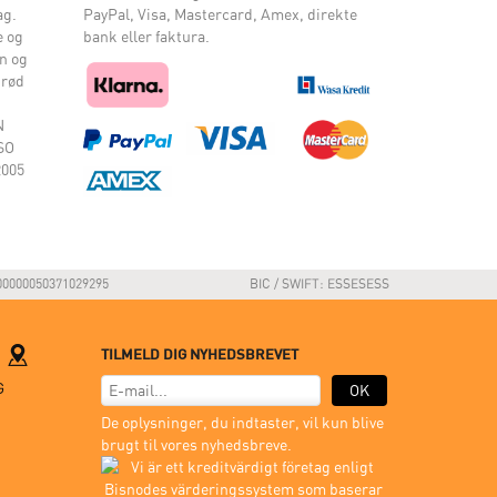
ag.
PayPal, Visa, Mastercard, Amex, direkte
e og
bank eller faktura.
n og
 rød
N
ISO
2005
00000050371029295
BIC / SWIFT: ESSESESS
M
TILMELD DIG NYHEDSBREVET
G
OK
De oplysninger, du indtaster, vil kun blive
brugt til vores nyhedsbreve.