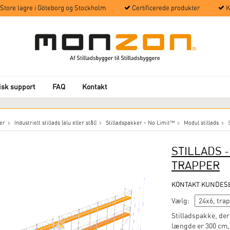
Store lagre i Göteborg og Stockholm
Certificerede produkter
Kv
isk support
FAQ
Kontakt
er
Industrielt stillads (alu eller stål)
Stilladspakker - No Limit™
Modul stillads
STILLADS 
TRAPPER
KONTAKT KUNDESE
Vælg:
Stilladspakke, der
længde er 300 cm, 