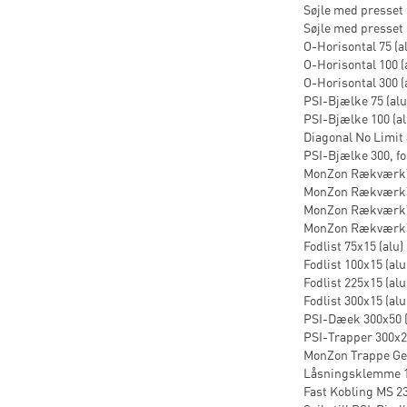
Søjle med presset r
Søjle med presset r
O-Horisontal 75 (alu
O-Horisontal 100 (a
O-Horisontal 300 (a
PSI-Bjælke 75 (alu)
PSI-Bjælke 100 (alu
Diagonal No Limit 3
PSI-Bjælke 300, for
MonZon Rækværk™ 7
MonZon Rækværk™ 1
MonZon Rækværk™ 2
MonZon Rækværk™ 3
Fodlist 75x15 (alu) 
Fodlist 100x15 (alu)
Fodlist 225x15 (alu)
Fodlist 300x15 (alu)
PSI-Dæek 300x50 (g
PSI-Trapper 300x20
MonZon Trappe Gel
Låsningsklemme 12x
Fast Kobling MS 23 (