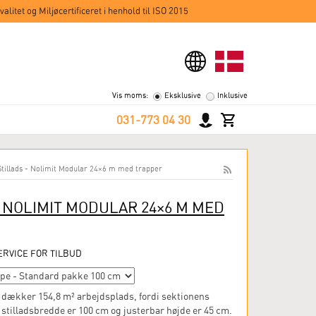
alitet og Miljøcertificeret i henhold til ISO 2015
Vis moms:
Eksklusive
Inklusive
031-773 04 30
Stillads - Nolimit Modular 24×6 m med trapper
- NOLIMIT MODULAR 24×6 M MED
RVICE FOR TILBUD
 dækker 154,8 m² arbejdsplads, fordi sektionens
stilladsbredde er 100 cm og justerbar højde er 45 cm.