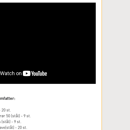
mfatter:
 20 st.
 50 (stål) - 9 st.
stål) - 9 st.
e(stål) - 20 st.