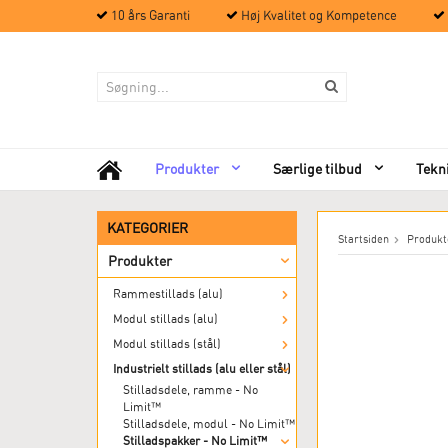
10 års Garanti
Høj Kvalitet og Kompetence
Produkter
Særlige tilbud
Tekn
KATEGORIER
Startsiden
Produkt
Produkter
Rammestillads (alu)
Modul stillads (alu)
Modul stillads (stål)
Industrielt stillads (alu eller stål)
Stilladsdele, ramme - No
Limit™
Stilladsdele, modul - No Limit™
Stilladspakker - No Limit™