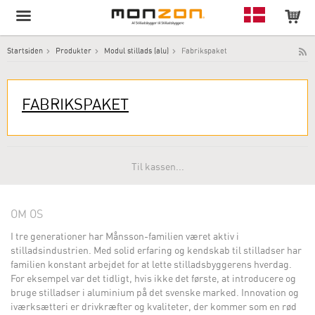
Startsiden
Produkter
Modul stillads (alu)
Fabrikspaket
Produktet er blevet tilføjet til din indkøbskurv!
FABRIKSPAKET
Til kassen...
OM OS
I tre generationer har Månsson-familien været aktiv i
stilladsindustrien. Med solid erfaring og kendskab til stilladser har
familien konstant arbejdet for at lette stilladsbyggerens hverdag.
For eksempel var det tidligt, hvis ikke det første, at introducere og
bruge stilladser i aluminium på det svenske marked. Innovation og
iværksætteri er drivkræfter og kvaliteter, der kommer som en rød