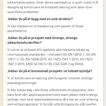
sikkerhetskravene. Etter denne samtalen er vi godt rustet til å
designe og konstruere en komplett løsning som løser dine
spesifikke problemer.
Jobber du på et bygg med en unik struktur?
Vi kan tilpasse en stillasløsning som passer til disse
parameterne.
Jobber du på et prosjekt med strenge, strenge
sikkerhetsforskrifter?
Vi sikrer at stillaset ditt oppfyller alle relevante lokale og
internasjonale standarder – inkludert SS-EN 12810-1, SS-EN
12811-1, SS-EN 16508:2015, AS / NZS 1567.1.2010, AS / NZS
1567.3.2015, ANSI SC100-5 / 05, CSA S269.2 og OSHA.
Jobber du på et kommunalt prosjekt i et fullsatt bymiljø?
Vi vil konstruere en løsning som fungerer innenfor strenge
plassbegrensninger.
Vi kan hjelpe deg i alle disse utfordrende situasjonene, ikke
bare fordi vårt applikasjonstekniske team jobber med kraftige
verktøy, men fordi teammedlemmene våre har en unik erfaring
som stillasingeniører. Vi forstår utfordringene du står overfor,