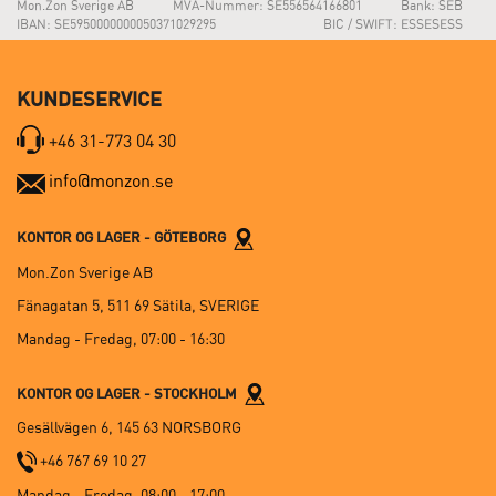
Mon.Zon Sverige AB
MVA-Nummer: SE556564166801
Bank: SEB
IBAN: SE5950000000050371029295
BIC / SWIFT: ESSESESS
KUNDESERVICE
+46 31-773 04 30
info@monzon.se
KONTOR OG LAGER - GÖTEBORG
Mon.Zon Sverige AB
Fänagatan 5, 511 69 Sätila, SVERIGE
Mandag - Fredag, 07:00 - 16:30
KONTOR OG LAGER - STOCKHOLM
Gesällvägen 6, 145 63 NORSBORG
+46 767 69 10 27
Mandag - Fredag, 08:00 - 17:00