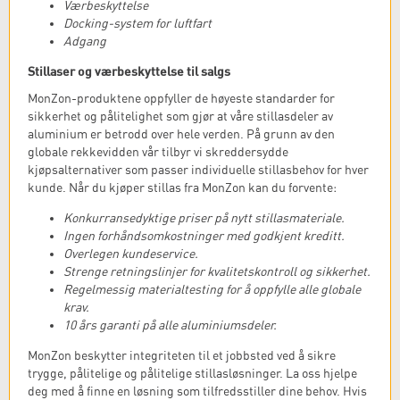
Værbeskyttelse
Docking-system for luftfart
Adgang
Stillaser og værbeskyttelse til salgs
MonZon-produktene oppfyller de høyeste standarder for
sikkerhet og pålitelighet som gjør at våre stillasdeler av
aluminium er betrodd over hele verden. På grunn av den
globale rekkevidden vår tilbyr vi skreddersydde
kjøpsalternativer som passer individuelle stillasbehov for hver
kunde. Når du kjøper stillas fra MonZon kan du forvente:
Konkurransedyktige priser på nytt stillasmateriale.
Ingen forhåndsomkostninger med godkjent kreditt.
Overlegen kundeservice.
Strenge retningslinjer for kvalitetskontroll og sikkerhet.
Regelmessig materialtesting for å oppfylle alle globale
krav.
10 års garanti på alle aluminiumsdeler.
MonZon beskytter integriteten til et jobbsted ved å sikre
trygge, pålitelige og pålitelige stillasløsninger. La oss hjelpe
deg med å finne en løsning som tilfredsstiller dine behov. Hvis