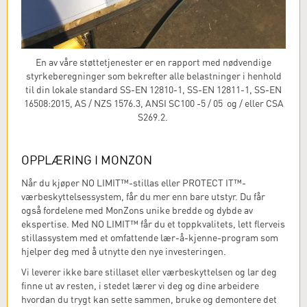
En av våre støttetjenester er en rapport med nødvendige
styrkeberegninger som bekrefter alle belastninger i henhold
til din lokale standard SS-EN 12810-1, SS-EN 12811-1, SS-EN
16508:2015, AS / NZS 1576.3, ANSI SC100 -5 / 05 og / eller CSA
S269.2.
OPPLÆRING I MONZON
Når du kjøper NO LIMIT™-stillas eller PROTECT IT™-
værbeskyttelsessystem, får du mer enn bare utstyr. Du får
også fordelene med MonZons unike bredde og dybde av
ekspertise. Med NO LIMIT™ får du et toppkvalitets, lett flerveis
stillassystem med et omfattende lær-å-kjenne-program som
hjelper deg med å utnytte den nye investeringen.
Vi leverer ikke bare stillaset eller værbeskyttelsen og lar deg
finne ut av resten, i stedet lærer vi deg og dine arbeidere
hvordan du trygt kan sette sammen, bruke og demontere det