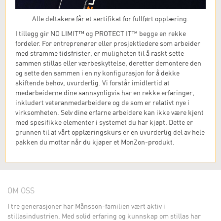
Alle deltakere får et sertifikat for fullført opplæring.
I tillegg gir NO LIMIT™ og PROTECT IT™ begge en rekke
fordeler. For entreprenører eller prosjektledere som arbeider
med stramme tidsfrister, er muligheten til å raskt sette
sammen stillas eller værbeskyttelse, deretter demontere den
og sette den sammen i en ny konfigurasjon for å dekke
skiftende behov, uvurderlig. Vi forstår imidlertid at
medarbeiderne dine sannsynligvis har en rekke erfaringer,
inkludert veteranmedarbeidere og de som er relativt nye i
virksomheten. Selv dine erfarne arbeidere kan ikke være kjent
med spesifikke elementer i systemet du har kjøpt. Dette er
grunnen til at vårt opplæringskurs er en uvurderlig del av hele
pakken du mottar når du kjøper et MonZon-produkt.
OM OSS
I tre generasjoner har Månsson-familien vært aktiv i
stillasindustrien. Med solid erfaring og kunnskap om stillas har