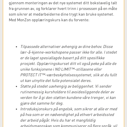
gjennom monteringen av det nye systemet ditt bokstavelig talt
fra grunnen av, og forklarer hvert trinn i prosessen på en måte
som sikrer at medarbeiderne dine trygt kan bruke systemet.
Med MonZon opplæringskurs kan du forvente:
Tilpassede alternativer avhengig av dine behov. Disse
lær-å-kjenne-workshopene passer ikke for alle. I stedet
er de laget spesiallagde basert på ditt spesifikke
prosjekt. Opplæringskurset ditt vil også peke på alle de
unike funksjonene i NO LIMIT™-stillasene eller
PROTECT IT™-værbeskyttelsessystemet, slik at du fullt
ut kan utnytte det fulle potensialet deres.
Støtte på stedet uavhengig av beliggenhet. Vi sender
rutinemessig kursholdere til avsidesliggende deler av
verden for å gi den støtten kundene våre trenger, vi kan
gjøre det samme for deg.
Introduksjonskurs på engelsk, som sikrer at alle er med
på hva som er en nødvendighet på ethvert arbeidssted
der arbeid pågår. Hvis du har et mangfoldig
arbeidsmannskap som kommuniserer på flere språk, vil