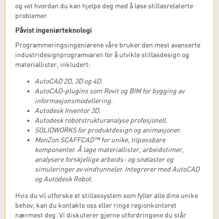
og vet hvordan du kan hjelpe deg med å løse stillasrelaterte
problemer.
Påvist ingeniørteknologi
Programmeringsingeniørene våre bruker den mest avanserte
industridesignprogramvaren for å utvikle stillasdesign og
materiallister, inkludert:
AutoCAD 2D, 3D og 4D.
AutoCAD-plugins som Revit og BIM for bygging av
informasjonsmodellering.
Autodesk Inventor 3D.
Autodesk robotstrukturanalyse profesjonell.
SOLIDWORKS for produktdesign og animasjoner.
MonZon SCAFFCAD™ for unike, tilpassbare
komponenter. Å lage materiallister, arbeidstimer,
analysere forskjellige arbeids- og snølaster og
simuleringer av vindtunneler. Integrerer med AutoCAD
og Autodesk Robot.
Hvis du vil utforske et stillassystem som fyller alle dine unike
behov, kan du kontakte oss eller ringe regionkontoret
nærmest deg. Vi diskuterer gjerne utfordringene du står