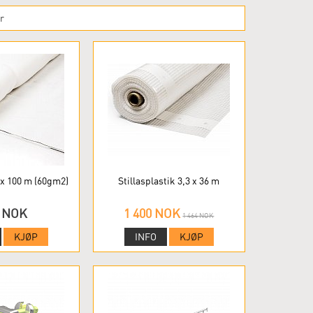
r
3 x 100 m (60gm2)
Stillasplastik 3,3 x 36 m
 NOK
1 400 NOK
1 464 NOK
KJØP
INFO
KJØP