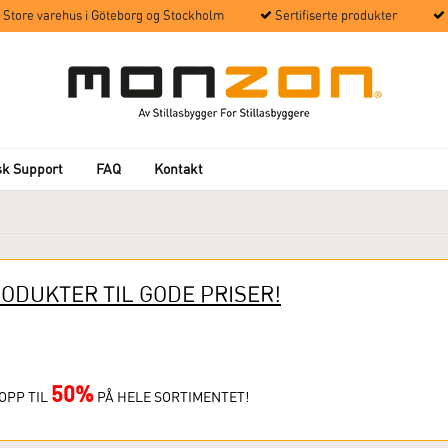
Store varehus i Göteborg og Stockholm
Sertifiserte produkter
sk Support
FAQ
Kontakt
d
ODUKTER TIL GODE PRISER!
50
%
OPP TIL
PÅ HELE SORTIMENTET!