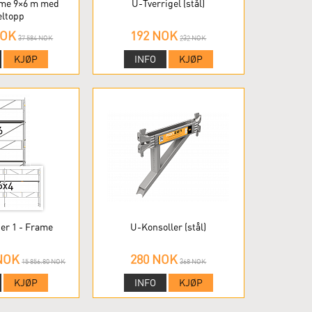
rame 9×6 m med
U-Tverrigel (stål)
eltopp
NOK
192 NOK
37 584 NOK
232 NOK
KJØP
INFO
KJØP
er 1 - Frame
U-Konsoller (stål)
 NOK
280 NOK
15 856.80 NOK
368 NOK
KJØP
INFO
KJØP