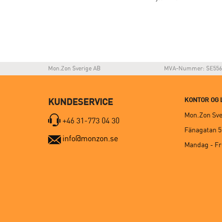
Mon.Zon Sverige AB
MVA-Nummer: SE556
KONTOR OG 
KUNDESERVICE
Mon.Zon Sve
+46 31-773 04 30
Fänagatan 5,
info@monzon.se
Mandag - Fre