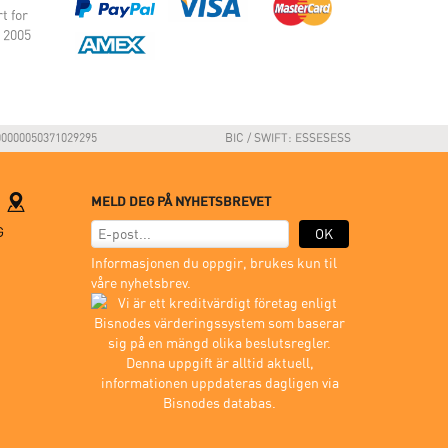
t for
 2005
00000050371029295
BIC / SWIFT: ESSESESS
M
MELD DEG PÅ NYHETSBREVET
G
OK
Informasjonen du oppgir, brukes kun til
våre nyhetsbrev.