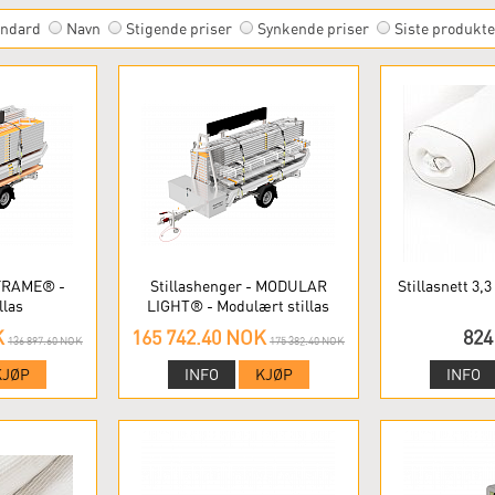
andard
Navn
Stigende priser
Synkende priser
Siste produkte
 FRAME® -
Stillashenger - MODULAR
Stillasnett 3,
las
LIGHT® - Modulært stillas
K
165 742.40 NOK
824
136 897.60 NOK
175 382.40 NOK
KJØP
INFO
KJØP
INFO