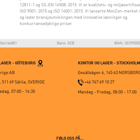
12811-1 og SS-EN 16508: 2015. Vi er kvalitets- og miljøsertifiser
ISO 9001: 2015 og ISO 14001: 2015. Vi lanserte MonZon-merket i
og leder bransjeutviklingen med innovative løsninger og
konkurransedyktige priser.
564166801
Bank: SEB
IBAN: SE59500
LAGER - GÖTEBORG
KONTOR OG LAGER - STOCKHOL
rige AB
Gesällvägen 6, 145 63 NORSBOR
 511 69 Sätila, SVERIGE
+46 767 69 10 27
dag, 07:00 - 16:30
Mandag - Fredag, 08:00 - 17:00
FØLG OSS PÅ...