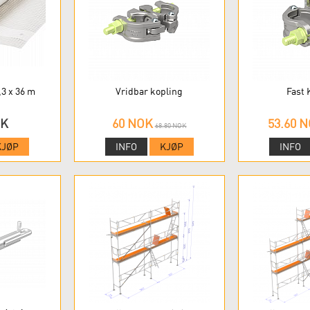
,3 x 36 m
Vridbar kopling
Fast 
OK
60 NOK
53.60 
68.80 NOK
KJØP
INFO
KJØP
INFO