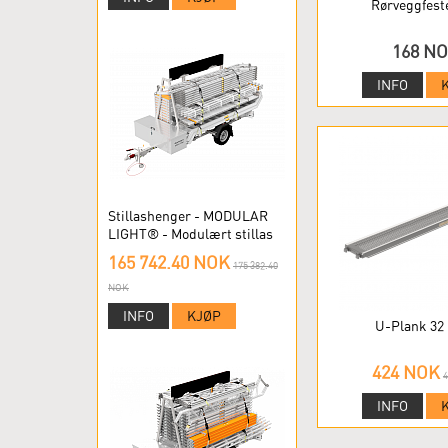
Rørveggfeste
168 N
INFO
Stillashenger - MODULAR
LIGHT® - Modulært stillas
165 742.40 NOK
175 382.40
NOK
INFO
KJØP
U-Plank 32 (
424 NOK
INFO