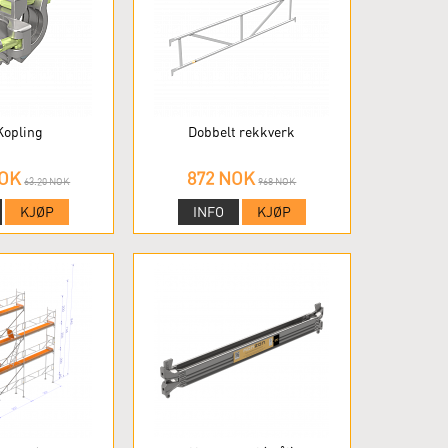
Kopling
Dobbelt rekkverk
NOK
872 NOK
63.20 NOK
968 NOK
KJØP
INFO
KJØP