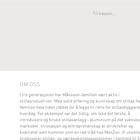
Til kassen...
OM OSS
I tre generasjoner har Månsson-familien vært aktiv i
stillasindustrien. Med solid erfaring og kunnskap om stillas h
familien hele tiden jobbet for å legge til rette for stillasbygger
hverdag. For eksempel var det tidlig, om ikke det første, å
introdusere og bruke stillasanlegg i aluminium på det svenske
markedet. Innovasjon og entreprenørskap er drivkrefter og
kvaliteter som kommer som en rød tråd hos MonZon. Vi utvikle
produserer stillas- og værbeskyttelsessystemer i henhold til 