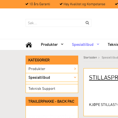
10 års Garanti
Høy Kvalitet og Kompetanse
Produkter
Spesialtilbud
Tekni
Startsiden
Spesialtilbu
KATEGORIER
Produkter
STILLASPR
Spesialtilbud
Teknisk Support
TRAILERPAKKE - BACK PAC
KJØPE STILLAS? 