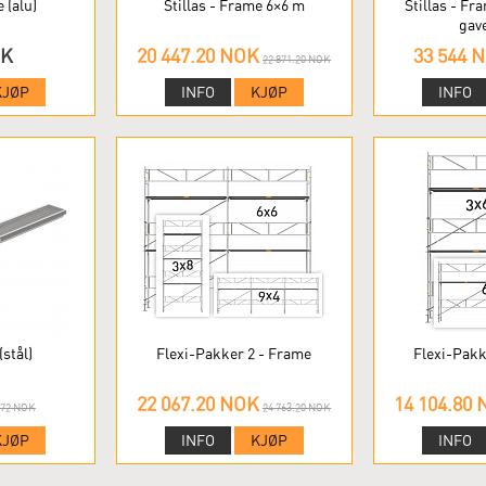
 (alu)
Stillas - Frame 6×6 m
Stillas - F
gav
OK
20 447.20 NOK
33 544 
22 871.20 NOK
KJØP
INFO
KJØP
INFO
stål)
Flexi-Pakker 2 - Frame
Flexi-Pakk
22 067.20 NOK
14 104.80
472 NOK
24 763.20 NOK
KJØP
INFO
KJØP
INFO