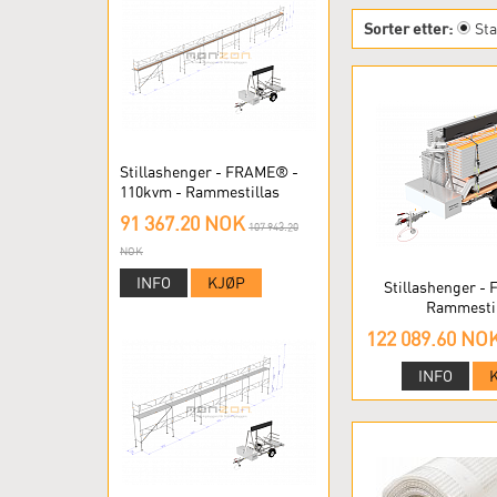
Sorter etter:
St
Stillashenger - FRAME® -
110kvm - Rammestillas
91 367.20 NOK
107 943.20
NOK
INFO
KJØP
Stillashenger -
Rammestil
122 089.60 NO
INFO