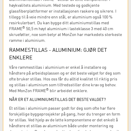
høykvalitets aluminium. Med testede og godkjente
glassfiberplattformer er installasjonen raskere og sikrere. I
tillegg til å veie mindre enn stål, er aluminium også 100 %
resirkulerbart. Du kan bygge ditt aluminiumstillas med
®
FRAME
50,5 m høyt aluminium i lasteklasse 3 med 40 cm
skrueføtter, noe som betyr at MonZon har markedets sterkeste
ramme i aluminium.
RAMMESTILLAS - ALUMINIUM: GJØR DET
ENKLERE
Våre rammestillas i aluminium er enkel å installere og
håndtere på arbeidsplassen og er det beste valget for deg som
ofte bruker stillas. Hos oss får du alltid kvalitet til riktig pris
og stillas i aluminium som tilfredsstiller dine krav og behov.
®
Med MonZon FRAME
blir arbeidet enklere.
NÅR ER ET ALUMINIUMSTILLAS DET BESTE VALGET?
Et stillas i aluminium passer godt for deg som ofte har flere
forskjellige byggeprosjekter på gang, hvor du trenger en form
for stillas. Ved hjelp av de lette komponentene er det enkelt å
håndtere et stillas av aluminium både under montering og