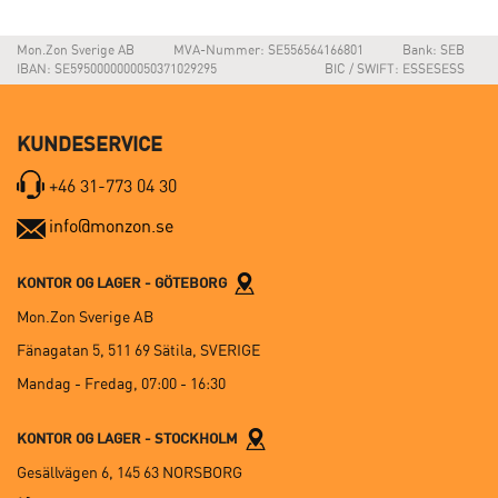
Mon.Zon Sverige AB
MVA-Nummer: SE556564166801
Bank: SEB
IBAN: SE5950000000050371029295
BIC / SWIFT: ESSESESS
KUNDESERVICE
+46 31-773 04 30
info@monzon.se
KONTOR OG LAGER - GÖTEBORG
Mon.Zon Sverige AB
Fänagatan 5, 511 69 Sätila, SVERIGE
Mandag - Fredag, 07:00 - 16:30
KONTOR OG LAGER - STOCKHOLM
Gesällvägen 6, 145 63 NORSBORG