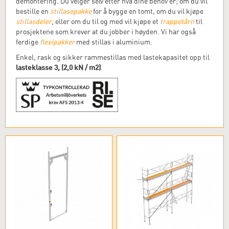
demontering. Du velger selv etter hva dine behov er; om du vil
bestille en
stillasepakke
for å bygge en tomt, om du vil kjøpe
stillasdeler
, eller om du til og med vil kjøpe et
trappetårn
til
prosjektene som krever at du jobber i høyden. Vi har også
ferdige
flexipakker
med stillas i aluminium.
Enkel, rask og sikker rammestillas med lastekapasitet opp til
lasteklasse 3, (2,0 kN / m2)
.