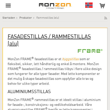
Startsiden
Produkter
Rammestillas (alu)
Produktet har blitt lagt til i handlekurven din!
FASADESTILLAS / RAMMESTILLAS
(alu)
®
MonZon FRAME
fasadestillas er et
byggstillas
som er
fleksibel, sikker, lett håndterlig og enkel å montere. MonZon
®
FRAME
fasadestillas / rammestillas tilbys i flere ulike design
som fungerer for alle typer fasader. Med lette komponenter er
det mulig å skape fasadestillas som oppfyller alle krav og
behov for ulike typer arbeid.
ALUMINIUMSSTILLAS
®
MonZon FRAME
rammestillas er et ideelt stillas i aluminium
for fasade-, konstruksjons- og vedlikeholdsarbeid. Våre
®
aluminiumstillas FRAME
består av lette komponenter i