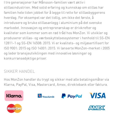
I tre generasjoner har Månsson-familien vært aktiv i
stillasindustrien. Med solid erfaring og kunnskap om stillas har
familien hele tiden jobbet for å legge til rette for stillasbyggerens
hverdag. For eksempel var det tidlig, om ikke det første, å
introdusere og bruke stillasanlegg i aluminium på det svenske
markedet. Innovasjon og entreprenørskap er drivkrefter og
kvaliteter som kommer som en rød tråd hos MonZon. Vi utvikler og
produserer stillas- og værbeskyttelsessystemer i henhold til SS-EN
12811-1 og SS-EN 16508: 2015. Vi er kvalitets- og miljøsertifisert for
ISO 9001: 2015 og ISO 14001: 2015. Vi lanserte MonZon-merket i 2005
og leder bransjeutviklingen med innovative løsninger og
konkurransedyktige priser.
SIKKER HANDEL
Hos MonZon handler du trygt og sikker med alle betalingsmåter via
Klarna, PayPal, Visa, Mastercard, Amex, direktebank eller faktura.