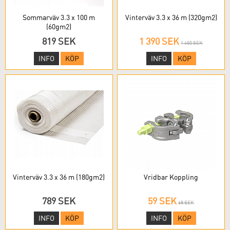
Sommarväv 3.3 x 100 m
Vinterväv 3.3 x 36 m (320gm2)
(60gm2)
819 SEK
1 390 SEK
1 450 SEK
INFO
KÖP
INFO
KÖP
Vinterväv 3.3 x 36 m (180gm2)
Vridbar Koppling
789 SEK
59 SEK
68 SEK
INFO
KÖP
INFO
KÖP