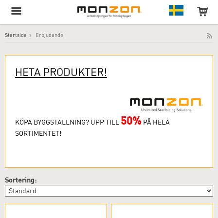
Startsida
Erbjudande
Produkten har lagts till i varukorgen!
HETA PRODUKTER!
50
%
KÖPA BYGGSTÄLLNING? UPP TILL
PÅ HELA
SORTIMENTET!
Sortering: