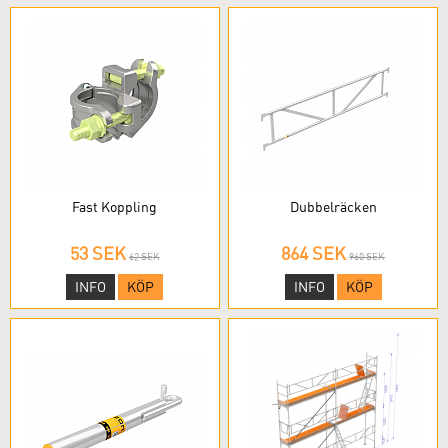
Fast Koppling
Dubbelräcken
53 SEK
864 SEK
62 SEK
960 SEK
INFO
KÖP
INFO
KÖP