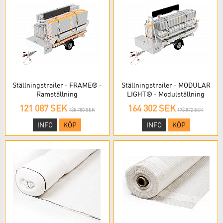
Ställningstrailer - FRAME® -
Ställningstrailer - MODULAR
Ramställning
LIGHT® - Modulställning
121 087 SEK
164 302 SEK
135 780 SEK
173 872 SEK
INFO
KÖP
INFO
KÖP