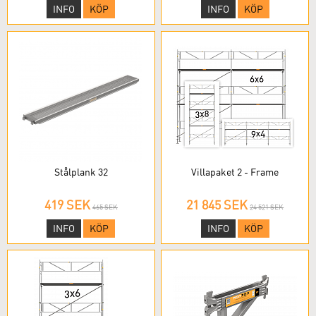
INFO
KÖP
INFO
KÖP
Stålplank 32
Villapaket 2 - Frame
419 SEK
21 845 SEK
465 SEK
24 521 SEK
INFO
KÖP
INFO
KÖP