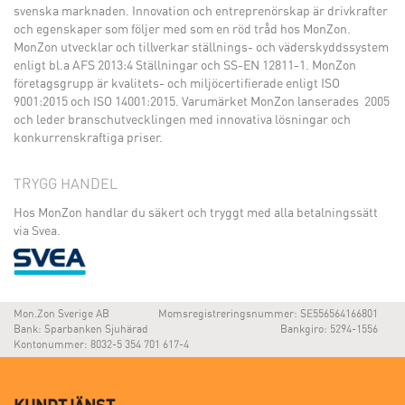
svenska marknaden. Innovation och entreprenörskap är drivkrafter
och egenskaper som följer med som en röd tråd hos MonZon.
MonZon utvecklar och tillverkar ställnings- och väderskyddssystem
enligt bl.a AFS 2013:4 Ställningar och SS-EN 12811-1. MonZon
företagsgrupp är kvalitets- och miljöcertifierade enligt ISO
9001:2015 och ISO 14001:2015. Varumärket MonZon lanserades 2005
och leder branschutvecklingen med innovativa lösningar och
konkurrenskraftiga priser.
TRYGG HANDEL
Hos MonZon handlar du säkert och tryggt med alla betalningssätt
via Svea.
Mon.Zon Sverige AB
Momsregistreringsnummer: SE556564166801
Bank: Sparbanken Sjuhärad
Bankgiro: 5294-1556
Kontonummer: 8032-5 354 701 617-4