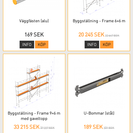
Väggfästen (alu)
Byggställning - Frame 6×6 m
169 SEK
20 245 SEK
22 647 SEK
INFO
KÖP
INFO
KÖP
Byggställning - Frame 9×6 m
U-Bommar (stål)
med gaveltopp
33 215 SEK
189 SEK
37 227 SEK
231 SEK