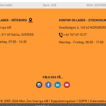
564166801
Bank: SEB
IBAN: SE59500
LAGER - GÖTEBORG
KONTOR OG LAGER - STOCKHOL
rige AB
Gesällvägen 6, 145 63 NORSBOR
 511 69 Sätila, SVERIGE
+46 767 69 10 27
dag, 07:00 - 16:30
Mandag - Fredag, 08:00 - 17:00
FØLG OSS PÅ...
© 2005-2026 Mon.Zon Sverige AB |
Kjøpsbetingelser
|
GDPR
|
Sideindeks