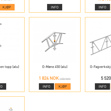
KJØP
INFO
INFO
ten topp (alu)
O-Møne 450 (alu)
O-Fagverksbje
1 824 NOK
5 52
2 032 NOK
FO
INFO
KJØP
INFO