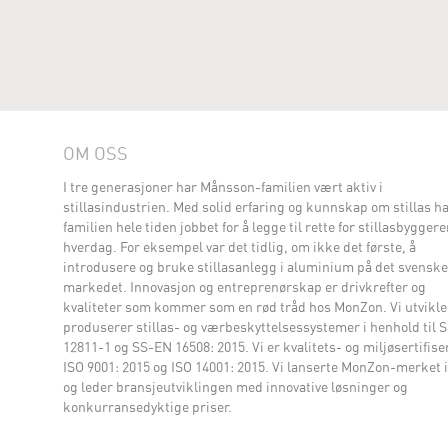
OM OSS
I tre generasjoner har Månsson-familien vært aktiv i
stillasindustrien. Med solid erfaring og kunnskap om stillas h
familien hele tiden jobbet for å legge til rette for stillasbygger
hverdag. For eksempel var det tidlig, om ikke det første, å
introdusere og bruke stillasanlegg i aluminium på det svenske
markedet. Innovasjon og entreprenørskap er drivkrefter og
kvaliteter som kommer som en rød tråd hos MonZon. Vi utvikle
produserer stillas- og værbeskyttelsessystemer i henhold til 
12811-1 og SS-EN 16508: 2015. Vi er kvalitets- og miljøsertifiser
ISO 9001: 2015 og ISO 14001: 2015. Vi lanserte MonZon-merket i
og leder bransjeutviklingen med innovative løsninger og
konkurransedyktige priser.