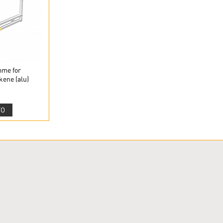
mme for
kene (alu)
FO