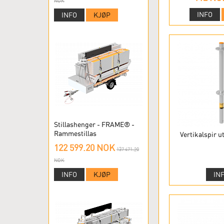
NOK
INFO
INFO
KJØP
Stillashenger - FRAME® -
Rammestillas
Vertikalspir u
122 599.20 NOK
137 471.20
NOK
IN
INFO
KJØP