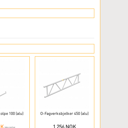
lpe 100 (alu)
O-Fagverksbjelker 450 (alu)
OK
1 256 NOK
584 NOK