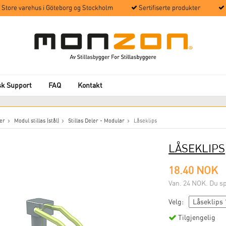
Store varehus i Göteborg og Stockholm
Sertifiserte produkter
sk Support
FAQ
Kontakt
er
Modul stillas (stål)
Stillas Deler - Modular
Låseklips
LÅSEKLIPS
18.40 NOK
Van. 24 NOK. Du s
Velg:
Tilgjengelig