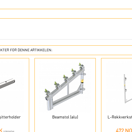
KTER FOR DENNE ARTIKKELEN:
gitterholder
Beamstol (alu)
L-Rekkverksto
K
472 N
128 NOK