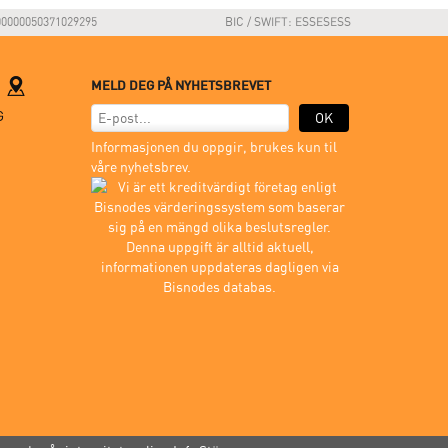
00000050371029295
BIC / SWIFT: ESSESESS
M
MELD DEG PÅ NYHETSBREVET
G
OK
Informasjonen du oppgir, brukes kun til
våre nyhetsbrev.