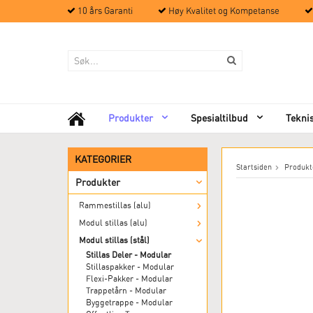
10 års Garanti
Høy Kvalitet og Kompetanse
Produkter
Spesialtilbud
Tekni
KATEGORIER
Startsiden
Produkt
Produkter
Rammestillas (alu)
Modul stillas (alu)
Modul stillas (stål)
Stillas Deler - Modular
Stillaspakker - Modular
Flexi-Pakker - Modular
Trappetårn - Modular
Byggetrappe - Modular