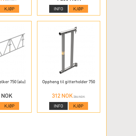
KJØP
INFO
KJØP
lker 750 (alu)
Oppheng til gitterholder 750
0 NOK
312 NOK
384 NOK
KJØP
INFO
KJØP