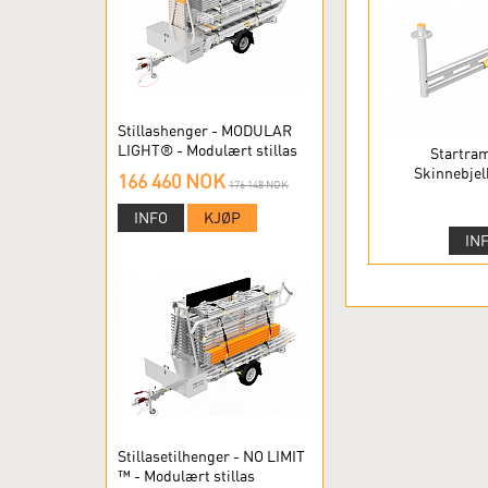
Stillashenger - MODULAR
LIGHT® - Modulært stillas
Startra
Skinnebjel
166 460 NOK
176 148 NOK
INFO
KJØP
IN
Stillasetilhenger - NO LIMIT
™ - Modulært stillas