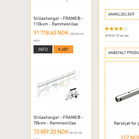
ANMELDELSER
Stillashenger - FRAME® -
110kvm - Rammestillas
91 718.40 NOK
108 366.40
2018-01-31
av
Jan
NOK
INFO
KJØP
ANBEFALT PRODU
Stillashenger - FRAME® -
70kvm - Rammestillas
Rørskjøt for 
73 859.20 NOK
89 187.20
112 NO