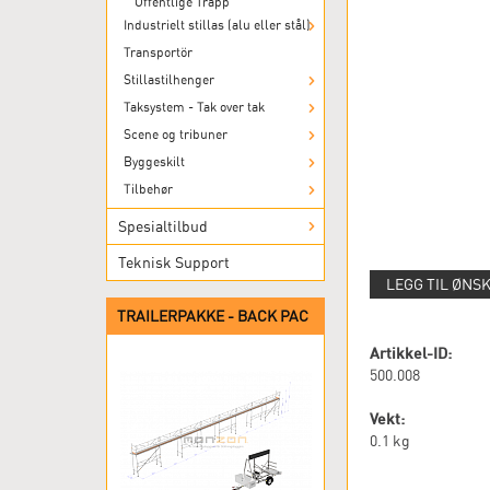
Offentlige Trapp
Industrielt stillas (alu eller stål)
Transportör
Stillastilhenger
Taksystem - Tak over tak
Scene og tribuner
Byggeskilt
Tilbehør
Spesialtilbud
Teknisk Support
LEGG TIL ØNS
TRAILERPAKKE - BACK PAC
Artikkel-ID:
500.008
Vekt:
0.1
kg