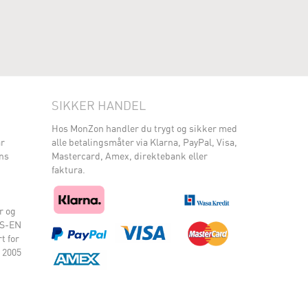
SIKKER HANDEL
Hos MonZon handler du trygt og sikker med
ar
alle betalingsmåter via Klarna, PayPal, Visa,
ens
Mastercard, Amex, direktebank eller
faktura.
r og
SS-EN
t for
 2005