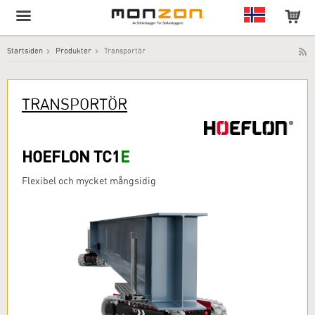
Startsiden
Produkter
Transportör
Produktet har blitt lagt til i handlekurven din!
TRANSPORTÖR
HOEFLON TC1
E
Flexibel och mycket mångsidig