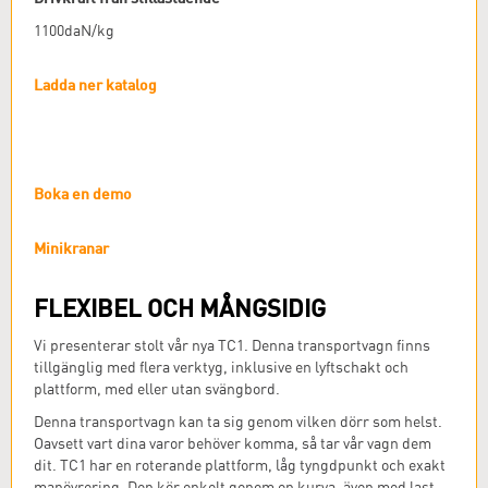
1100daN/kg
Ladda ner katalog
Boka en demo
Minikranar
FLEXIBEL OCH MÅNGSIDIG
Vi presenterar stolt vår nya TC1. Denna transportvagn finns
tillgänglig med flera verktyg, inklusive en lyftschakt och
plattform, med eller utan svängbord.
Denna transportvagn kan ta sig genom vilken dörr som helst.
Oavsett vart dina varor behöver komma, så tar vår vagn dem
dit. TC1 har en roterande plattform, låg tyngdpunkt och exakt
manövrering. Den kör enkelt genom en kurva, även med last.