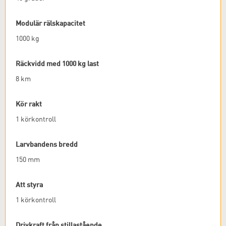
Modulär rälskapacitet
1000 kg
Räckvidd med 1000 kg last
8 km
Kör rakt
1 körkontroll
Larvbandens bredd
150 mm
Att styra
1 körkontroll
Drivkraft från stillastående