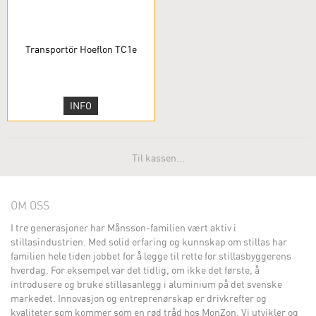
Transportör Hoeflon TC1e
INFO
Til kassen...
OM OSS
I tre generasjoner har Månsson-familien vært aktiv i
stillasindustrien. Med solid erfaring og kunnskap om stillas har
familien hele tiden jobbet for å legge til rette for stillasbyggerens
hverdag. For eksempel var det tidlig, om ikke det første, å
introdusere og bruke stillasanlegg i aluminium på det svenske
markedet. Innovasjon og entreprenørskap er drivkrefter og
kvaliteter som kommer som en rød tråd hos MonZon. Vi utvikler og