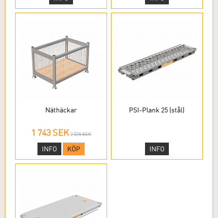
Näthäckar
PSI-Plank 25 (stål)
1 743 SEK
2 325 SEK
INFO
KÖP
INFO