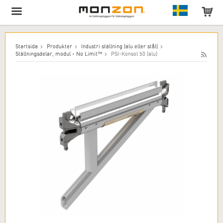
Produkten har lagts till i varukorgen!
Startsida
Produkter
Industri ställning (alu eller stål)
Ställningsdelar, modul - No Limit™
PSI-Konsol 50 (alu)