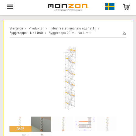
Produkten har lagts till i varukorgen!
Startsida
Produkter
Industri ställning (alu eller stål)
Byggtrappa - No Limit
Byggtrappa 20 m - No Limit
360°