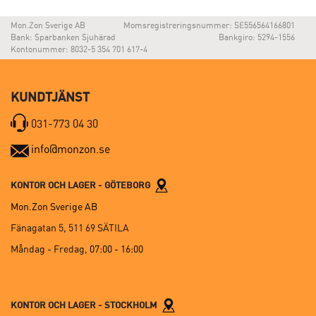
Mon.Zon Sverige AB
Momsregistreringsnummer: SE556564166801
Bank: Sparbanken Sjuhärad
Bankgiro: 5294-1556
Kontonummer: 8032-5 354 701 617-4
KUNDTJÄNST
031-773 04 30
info@monzon.se
KONTOR OCH LAGER - GÖTEBORG
Mon.Zon Sverige AB
Fänagatan 5, 511 69 SÄTILA
Måndag - Fredag,
07:00 - 16:00
KONTOR OCH LAGER - STOCKHOLM