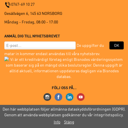
0767-69 10 27
Gesällvägen 6, 145 63 NORSBORG
Måndag - Fredag,
08:00 - 17:00
ANMÄL DIG TILL NYHETSBREVET
De uppgifter du
OK
matar in kommer endast användas till våra nyhetsbrev.
FÖLJ OSS PÅ...
Den här webbplatsen följer allmänna dataskyddsförordningen (GDPR).
Genom att använda webbplatsen godkänner du vår integritetspolicy.
© 2005-2026 Mon.Zon Sverige AB |
Köpvillkor
|
GDPR
|
Site Index
Info
Stäng