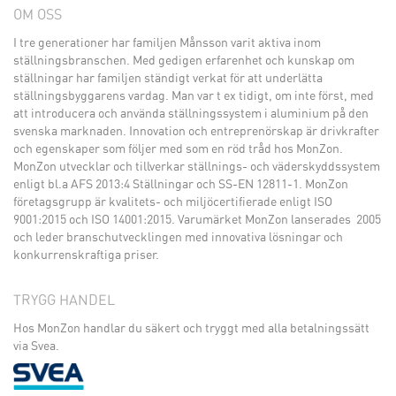
OM OSS
I tre generationer har familjen Månsson varit aktiva inom
ställningsbranschen. Med gedigen erfarenhet och kunskap om
ställningar har familjen ständigt verkat för att underlätta
ställningsbyggarens vardag. Man var t ex tidigt, om inte först, med
att introducera och använda ställningssystem i aluminium på den
svenska marknaden. Innovation och entreprenörskap är drivkrafter
och egenskaper som följer med som en röd tråd hos MonZon.
MonZon utvecklar och tillverkar ställnings- och väderskyddssystem
enligt bl.a AFS 2013:4 Ställningar och SS-EN 12811-1. MonZon
företagsgrupp är kvalitets- och miljöcertifierade enligt ISO
9001:2015 och ISO 14001:2015. Varumärket MonZon lanserades 2005
och leder branschutvecklingen med innovativa lösningar och
konkurrenskraftiga priser.
TRYGG HANDEL
Hos MonZon handlar du säkert och tryggt med alla betalningssätt
via Svea.