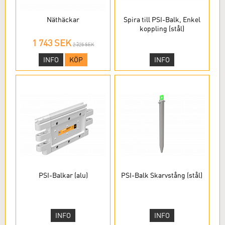
Näthäckar
Spira till PSI-Balk, Enkel
koppling (stål)
1 743 SEK
2 325 SEK
INFO
KÖP
INFO
PSI-Balkar (alu)
PSI-Balk Skarvstång (stål)
INFO
INFO