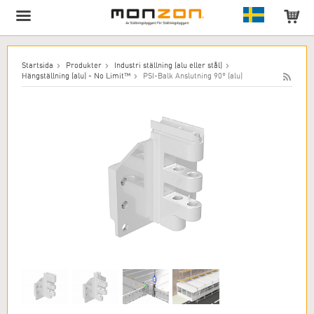
Produkten har lagts till i varukorgen!
Startsida
Produkter
Industri ställning (alu eller stål)
Hängställning (alu) - No Limit™
PSI-Balk Anslutning 90° (alu)