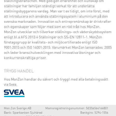
ställningsbranschen. Med gedigen erfarenhet och kunskap om
ställningar har familjen ständigt verkat för att underlätta
ställningsbyggarens vardag. Man var t ex tidigt, om inte först, med
att introducera och använda ställningssystem i aluminium på den
svenska marknaden. Innovation och entreprenörskap är drivkrafter
och egenskaper som följer med som en röd tråd hos MonZon.
MonZon utvecklar och tillverkar ställnings- och väderskyddssystem
enligt bl.a AFS 2013:4 Ställningar och SS-EN 12811-1. MonZon
företagsgrupp är kvalitets- och miljöcertifierade enligt ISO
9001:2015 och ISO 14001:2015. Varumärket MonZon lanserades 2005
och leder branschutvecklingen med innovativa lösningar och
konkurrenskraftiga priser.
TRYGG HANDEL
Hos MonZon handlar du säkert och tryggt med alla betalningssätt
via Svea.
Mon.Zon Sverige AB
Momsregistreringsnummer: SE556564166801
Bank: Sparbanken Sjuhärad
Bankgiro: 5294-1556