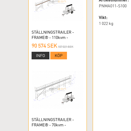
PNMA011-S100
Vikt:
1 022
kg
STÄLLNINGSTRAILER -
FRAME® - 110kvm -
RAMSTÄLLNING
90 574 SEK
107 021 SEK
INFO
KÖP
STÄLLNINGSTRAILER -
FRAME® - 70kvm -
RAMSTÄLLNING