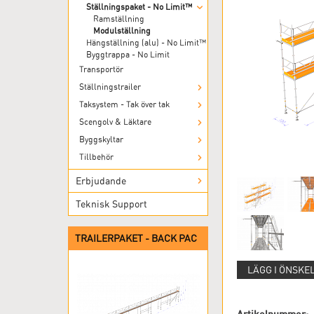
Ställningspaket - No Limit™
Ramställning
Modulställning
Hängställning (alu) - No Limit™
Byggtrappa - No Limit
Transportör
Ställningstrailer
Taksystem - Tak över tak
Scengolv & Läktare
Byggskyltar
Tillbehör
Erbjudande
Teknisk Support
TRAILERPAKET - BACK PAC
LÄGG I ÖNSKE
Artikelnummer: