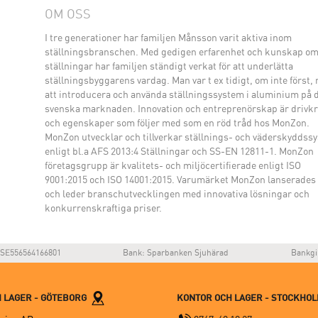
OM OSS
I tre generationer har familjen Månsson varit aktiva inom
ställningsbranschen. Med gedigen erfarenhet och kunskap o
ställningar har familjen ständigt verkat för att underlätta
ställningsbyggarens vardag. Man var t ex tidigt, om inte först,
att introducera och använda ställningssystem i aluminium på 
svenska marknaden. Innovation och entreprenörskap är drivkr
och egenskaper som följer med som en röd tråd hos MonZon.
MonZon utvecklar och tillverkar ställnings- och väderskyddss
enligt bl.a AFS 2013:4 Ställningar och SS-EN 12811-1. MonZon
företagsgrupp är kvalitets- och miljöcertifierade enligt ISO
9001:2015 och ISO 14001:2015. Varumärket MonZon lanserades
och leder branschutvecklingen med innovativa lösningar och
konkurrenskraftiga priser.
SE556564166801
Bank: Sparbanken Sjuhärad
Bankgi
 LAGER - GÖTEBORG
KONTOR OCH LAGER - STOCKHO