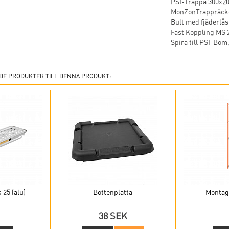
PSI-Trappa 300x200
MonZonTrappräcke™
Bult med fjäderlås 
Fast Koppling MS 23
Spira till PSI-Bom,
E PRODUKTER TILL DENNA PRODUKT:
 25 (alu)
Bottenplatta
Montag
38 SEK