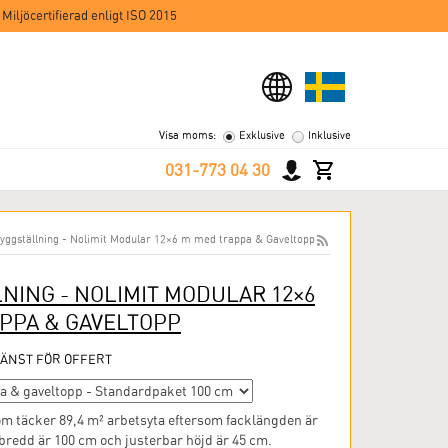
 Miljöcertifierad enligt ISO 2015
Visa moms:
Exklusive
Inklusive
031-773 04 30
yggställning - Nolimit Modular 12×6 m med trappa & Gaveltopp
NING - NOLIMIT MODULAR 12×6
PPA & GAVELTOPP
ÄNST FÖR OFFERT
om täcker 89,4 m² arbetsyta eftersom facklängden är
bredd är 100 cm och justerbar höjd är 45 cm.