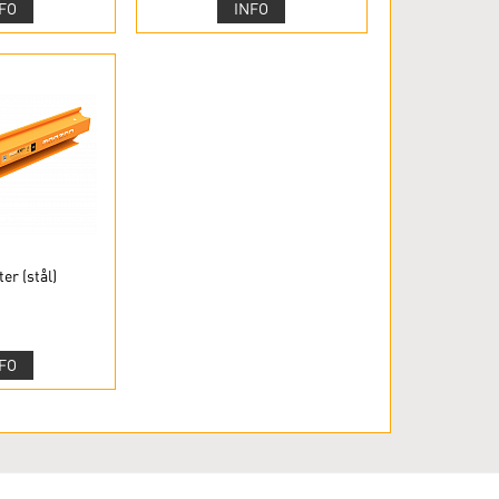
FO
INFO
er (stål)
FO