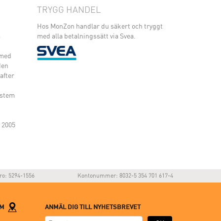
TRYGG HANDEL
Hos MonZon handlar du säkert och tryggt
m
med alla betalningssätt via Svea.
 med
den
after
ystem
 2005
ro: 5294-1556
Kontonummer: 8032-5 354 701 617-4
LM
ANMÄL DIG TILL NYHETSBREVET