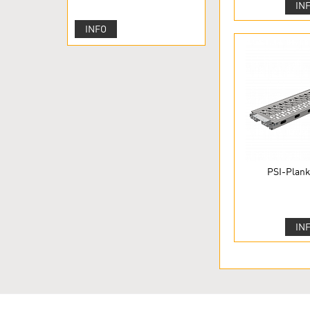
IN
INFO
PSI-Plank 
IN