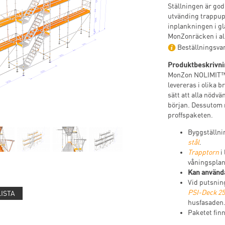
Ställningen är god
utvänding trappup
inplankningen i gl
MonZonräcken i a
Beställningsvar
Produktbeskrivni
MonZon NOLIMIT™ m
levereras i olika b
sätt att alla nödvä
början. Dessutom 
proffspaketen.
Byggställn
stål
.
Trapptorn
i 
våningsplan
Kan använda
Vid putsning
PSI-Deck 25
LISTA
husfasaden
Paketet fin