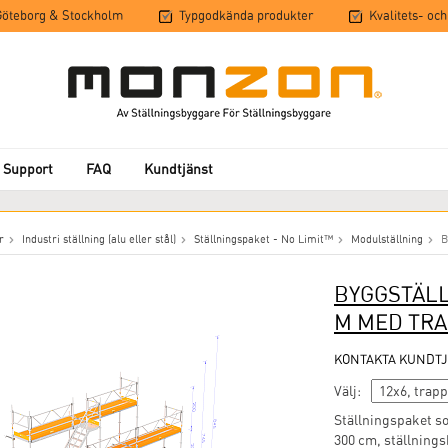
 Göteborg & Stockholm
Typgodkända produkter
Kvalitets- och
 Support
FAQ
Kundtjänst
r
Industri ställning (alu eller stål)
Ställningspaket - No Limit™
Modulställning
B
BYGGSTÄLL
M MED TRA
KONTAKTA KUNDTJ
Välj:
Ställningspaket s
300 cm, ställnings