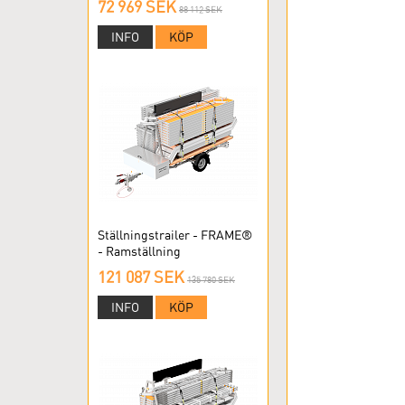
72 969 SEK
88 112 SEK
INFO
KÖP
Ställningstrailer - FRAME®
- Ramställning
121 087 SEK
135 780 SEK
INFO
KÖP