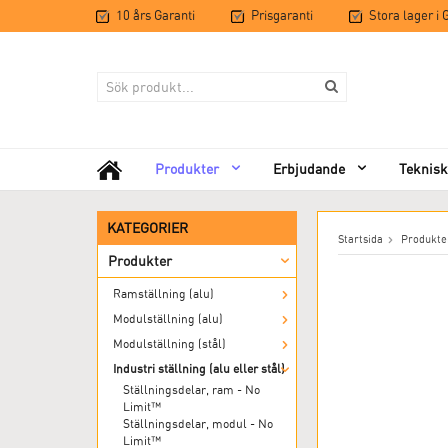
10 års Garanti
Prisgaranti
Stora lager i
Produkter
Erbjudande
Teknisk
KATEGORIER
Startsida
Produkte
Produkter
Ramställning (alu)
Modulställning (alu)
Modulställning (stål)
Industri ställning (alu eller stål)
Ställningsdelar, ram - No
Limit™
Ställningsdelar, modul - No
Limit™