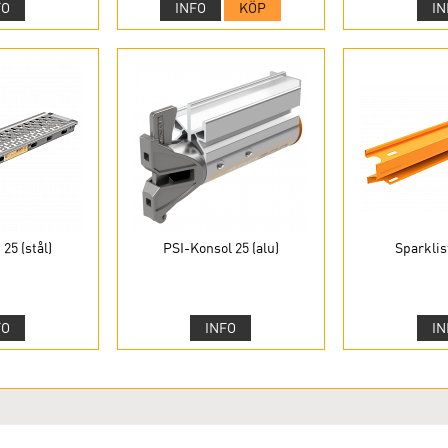
FO
INFO
KÖP
IN
25 (stål)
PSI-Konsol 25 (alu)
Sparklist
FO
INFO
IN