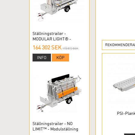
Ställningstrailer -
MODULAR LIGHT® -
Modulställning
REKOMMENDERAD
164 302 SEK
173 872 SEK
INFO
KÖP
PSI-Plank
Ställningstrailer - NO
LIMIT™ - Modulställning