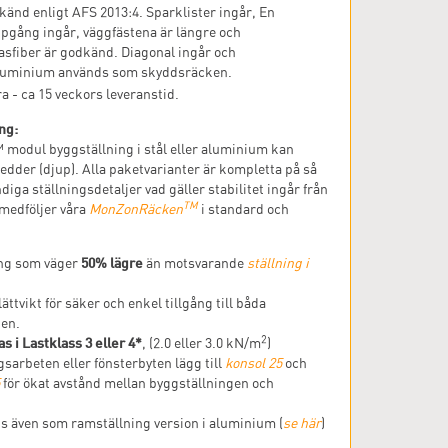
känd enligt AFS 2013:4. Sparklister ingår, En
pgång ingår, väggfästena är längre och
asfiber är godkänd. Diagonal ingår och
luminium används som skyddsräcken.
a - ca 15 veckors leveranstid.
ng:
odul byggställning i stål eller aluminium kan
redder (djup). Alla paketvarianter är kompletta på så
ndiga ställningsdetaljer vad gäller stabilitet ingår från
TM
medföljer våra
MonZonRäcken
i standard och
50% lägre
ing som väger
än motsvarande
ställning i
lättvikt för säker och enkel tillgång till båda
en.
2
s i Lastklass 3 eller 4*
, (2.0 eller 3.0 kN/m
)
sarbeten eller fönsterbyten lägg till
konsol 25
och
för ökat avstånd mellan byggställningen och
.
ns även som ramställning version i aluminium (
se här
)