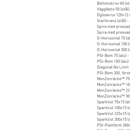
Bottenskruv 60 (stå
Väggfäste 50 (stål) 
Ögleskruv 120×12 m
Startkrans (stål) -
Spira med pressad 
Spira med pressad 
O-Horisontal 75 (al
O-Horisontal 100 (a
O-Horisontal 300 (a
PSI-Bom 75 (alu) - 
PSI-Bom 100 (alu) 
Diagonal No Limit 3
PSI-Bom 300, förstä
MonZonräcke™ 75x5
MonZonräcke™ 100x
MonZonräcke™ 225x
MonZonräcke™ 300x
Sparklist 75x15 (al
Sparklist 100x15 (a
Sparklist 225x15 (a
Sparklist 300x15 (a
PSI-Plattform 300x5