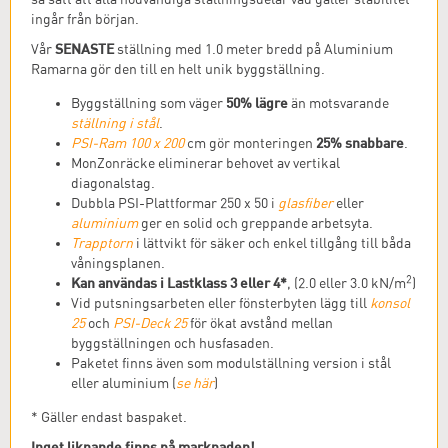
ingår från början.
SENASTE
Vår
ställning med 1.0 meter bredd på Aluminium
Ramarna gör den till en helt unik byggställning.
50% lägre
Byggställning som väger
än motsvarande
ställning i stål
.
25% snabbare
PSI-Ram 100 x 200
cm gör monteringen
.
MonZonräcke eliminerar behovet av vertikal
diagonalstag.
Dubbla PSI-Plattformar 250 x 50 i
glasfiber
eller
aluminium
ger en solid och greppande arbetsyta.
Trapptorn
i lättvikt för säker och enkel tillgång till båda
våningsplanen.
2
Kan användas i Lastklass 3 eller 4*
, (2.0 eller 3.0 kN/m
)
Vid putsningsarbeten eller fönsterbyten lägg till
konsol
25
och
PSI-Deck 25
för ökat avstånd mellan
byggställningen och husfasaden.
Paketet finns även som modulställning version i stål
eller aluminium (
se här
)
* Gäller endast baspaket.
Inget liknande finns på marknaden!