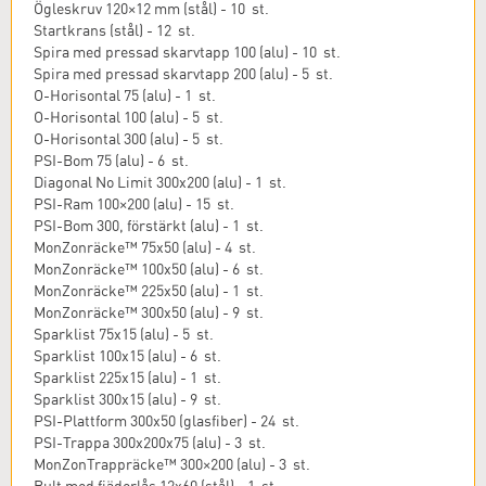
Ögleskruv 120×12 mm (stål) - 10 st.
Startkrans (stål) - 12 st.
Spira med pressad skarvtapp 100 (alu) - 10 st.
Spira med pressad skarvtapp 200 (alu) - 5 st.
O-Horisontal 75 (alu) - 1 st.
O-Horisontal 100 (alu) - 5 st.
O-Horisontal 300 (alu) - 5 st.
PSI-Bom 75 (alu) - 6 st.
Diagonal No Limit 300x200 (alu) - 1 st.
PSI-Ram 100×200 (alu) - 15 st.
PSI-Bom 300, förstärkt (alu) - 1 st.
MonZonräcke™ 75x50 (alu) - 4 st.
MonZonräcke™ 100x50 (alu) - 6 st.
MonZonräcke™ 225x50 (alu) - 1 st.
MonZonräcke™ 300x50 (alu) - 9 st.
Sparklist 75x15 (alu) - 5 st.
Sparklist 100x15 (alu) - 6 st.
Sparklist 225x15 (alu) - 1 st.
Sparklist 300x15 (alu) - 9 st.
PSI-Plattform 300x50 (glasfiber) - 24 st.
PSI-Trappa 300x200x75 (alu) - 3 st.
MonZonTrappräcke™ 300×200 (alu) - 3 st.