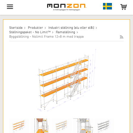
Produkten har lagts till i varukorgen!
Startsida
Produkter
Industri ställning (alu eller stål)
Ställningspaket - No Limit™
Ramställning
Byggställning - Nolimit Frame 12×8 m med trappa