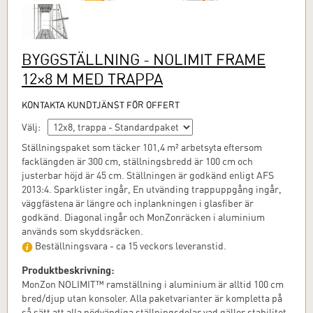
BYGGSTÄLLNING - NOLIMIT FRAME
12×8 M MED TRAPPA
KONTAKTA KUNDTJÄNST FÖR OFFERT
Välj:
Ställningspaket som täcker 101,4 m² arbetsyta eftersom
facklängden är 300 cm, ställningsbredd är 100 cm och
justerbar höjd är 45 cm. Ställningen är godkänd enligt AFS
2013:4. Sparklister ingår, En utvänding trappuppgång ingår,
väggfästena är längre och inplankningen i glasfiber är
godkänd. Diagonal ingår och MonZonräcken i aluminium
används som skyddsräcken.
Beställningsvara - ca 15 veckors leveranstid.
Produktbeskrivning:
MonZon NOLIMIT™ ramställning i aluminium är alltid 100 cm
bred/djup utan konsoler. Alla paketvarianter är kompletta på
så sätt att alla nödvändiga ställningsdelar vad gäller stabilitet