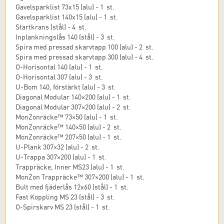
Gavelsparklist 73x15 (alu) - 1 st.
Gavelsparklist 140x15 (alu) - 1 st.
Startkrans (stål) - 4 st.
Inplankningslås 140 (stål) - 3 st.
Spira med pressad skarvtapp 100 (alu) - 2 st.
Spira med pressad skarvtapp 300 (alu) - 4 st.
O-Horisontal 140 (alu) - 1 st.
O-Horisontal 307 (alu) - 3 st.
U-Bom 140, förstärkt (alu) - 3 st.
Diagonal Modular 140×200 (alu) - 1 st.
Diagonal Modular 307×200 (alu) - 2 st.
MonZonräcke™ 73×50 (alu) - 1 st.
MonZonräcke™ 140×50 (alu) - 2 st.
MonZonräcke™ 207×50 (alu) - 1 st.
U-Plank 307×32 (alu) - 2 st.
U-Trappa 307×200 (alu) - 1 st.
Trappräcke, Inner MS23 (alu) - 1 st.
MonZon Trappräcke™ 307×200 (alu) - 1 st.
Bult med fjäderlås 12x60 (stål) - 1 st.
Fast Koppling MS 23 (stål) - 3 st.
O-Spirskarv MS 23 (stål) - 1 st.