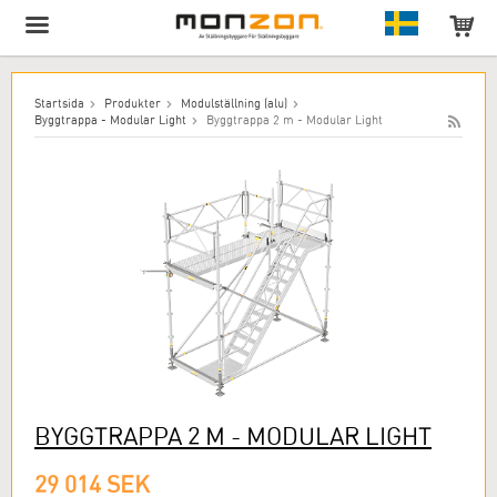
Produkten har lagts till i varukorgen!
Startsida
Produkter
Modulställning (alu)
Byggtrappa - Modular Light
Byggtrappa 2 m - Modular Light
BYGGTRAPPA 2 M - MODULAR LIGHT
29 014 SEK