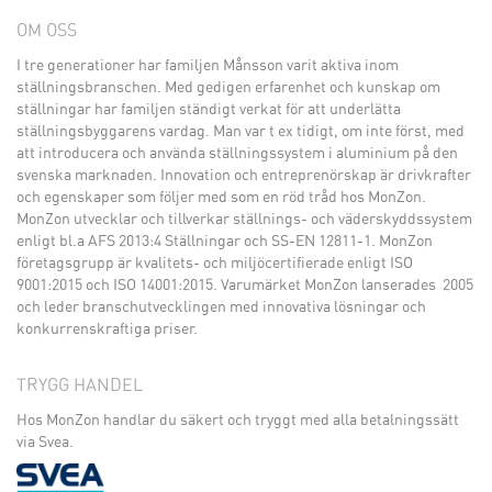
OM OSS
I tre generationer har familjen Månsson varit aktiva inom
ställningsbranschen. Med gedigen erfarenhet och kunskap om
ställningar har familjen ständigt verkat för att underlätta
ställningsbyggarens vardag. Man var t ex tidigt, om inte först, med
att introducera och använda ställningssystem i aluminium på den
svenska marknaden. Innovation och entreprenörskap är drivkrafter
och egenskaper som följer med som en röd tråd hos MonZon.
MonZon utvecklar och tillverkar ställnings- och väderskyddssystem
enligt bl.a AFS 2013:4 Ställningar och SS-EN 12811-1. MonZon
företagsgrupp är kvalitets- och miljöcertifierade enligt ISO
9001:2015 och ISO 14001:2015. Varumärket MonZon lanserades 2005
och leder branschutvecklingen med innovativa lösningar och
konkurrenskraftiga priser.
TRYGG HANDEL
Hos MonZon handlar du säkert och tryggt med alla betalningssätt
via Svea.