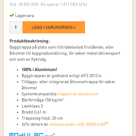
Ord. 30 825 SEK. Du sparar 1 811 SEK (6%)
Lagervara
LÄGG I VARUKORGEN »
Produktbeskrivning:
Byggtrappa på plats som tillträdelseled fristående, eller
åtkomst till byggnadsställning, för säker materialtransport
och som en flyktväg.
100% i Aluminium!
Byggtrappan är godkänd enligt AFS 2013:4.
Tilläggs- eller integrerad åtkomsttrappa för säker
åtkomst
Systemkompatibla
trappor av aluminium
Bärförmåga 150 kg/m²
Lastklass 3
Bredd 0,61 m
Trappsteg höjd: 20 cm
®
34% lättare än
motsvarande i stål, MODULAR