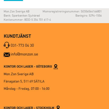
Mon.Zon Sverige AB
Momsregistreringsnummer: SE556564166801
Bank: Sparbanken Sjuhärad
Bankgiro: 5294-1556
Kontonummer: 8032-5 354 701 617-4
KUNDTJÄNST
031-773 04 30
info@monzon.se
KONTOR OCH LAGER - GÖTEBORG
Mon.Zon Sverige AB
Fänagatan 5, 511 69 SÄTILA
Måndag - Fredag,
07:00 - 16:00
KONTOR OCH LAGER - STOCKHOLM