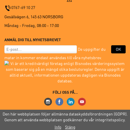
0767-69 10 27
Gesällvägen 6, 145 63 NORSBORG
Måndag - Fredag,
08:00 - 17:00
ANMÄL DIG TILL NYHETSBREVET
De uppgifter du
OK
matar in kommer endast användas till våra nyhetsbrev.
FÖLJ OSS PÅ...
Den här webbplatsen följer allmänna dataskyddsförordningen (GDPR).
Genom att använda webbplatsen godkänner du vår integritetspolicy.
© 2005-2026 Mon.Zon Sverige AB |
Köpvillkor
|
GDPR
|
Site Index
Info
Stäng