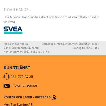
TRYGG HANDEL
Hos MonZon handlar du säkert och tryggt med alla betalningssätt
via Svea.
Mon.Zon Sverige AB
Momsregistreringsnummer: SE556564166801
Bank: Sparbanken Sjuhärad
Bankgiro: 5294-1556
Kontonummer: 8032-5 354 701 617-4
KUNDTJÄNST
031-773 04 30
info@monzon.se
KONTOR OCH LAGER - GÖTEBORG
Mon.Zon Sverige AB