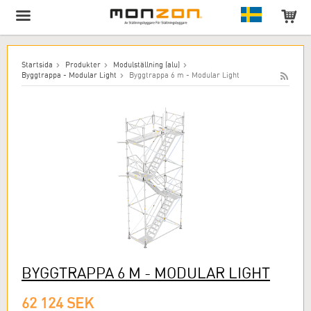
Produkten har lagts till i varukorgen!
Startsida
Produkter
Modulställning (alu)
Byggtrappa - Modular Light
Byggtrappa 6 m - Modular Light
BYGGTRAPPA 6 M - MODULAR LIGHT
62 124 SEK