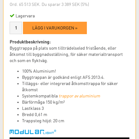
Ord. 65 513 SEK. Du sparar 3 389 SEK (5%)
Lagervara
LÄGG I VARUKORGEN »
Produktbeskrivning:
Byggtrappa på plats som tillträdelseled fristående, eller
åtkomst till byggnadsställning, för säker materialtransport
och som en flyktväg.
100% Aluminium!
Byggtrappan är godkänd enligt AFS 2013:4.
Tilläggs- eller integrerad åtkomsttrappa för säker
åtkomst
Systemkompatibla
trappor av aluminium
Bärförmåga 150 kg/m²
Lastklass 3
Bredd 0,61 m
Trappsteg höjd: 20 cm