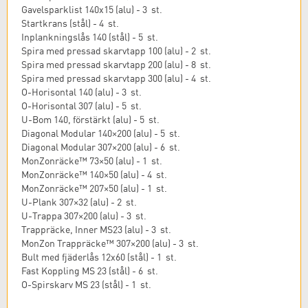
Gavelsparklist 140x15 (alu) - 3 st.
Startkrans (stål) - 4 st.
Inplankningslås 140 (stål) - 5 st.
Spira med pressad skarvtapp 100 (alu) - 2 st.
Spira med pressad skarvtapp 200 (alu) - 8 st.
Spira med pressad skarvtapp 300 (alu) - 4 st.
O-Horisontal 140 (alu) - 3 st.
O-Horisontal 307 (alu) - 5 st.
U-Bom 140, förstärkt (alu) - 5 st.
Diagonal Modular 140×200 (alu) - 5 st.
Diagonal Modular 307×200 (alu) - 6 st.
MonZonräcke™ 73×50 (alu) - 1 st.
MonZonräcke™ 140×50 (alu) - 4 st.
MonZonräcke™ 207×50 (alu) - 1 st.
U-Plank 307×32 (alu) - 2 st.
U-Trappa 307×200 (alu) - 3 st.
Trappräcke, Inner MS23 (alu) - 3 st.
MonZon Trappräcke™ 307×200 (alu) - 3 st.
Bult med fjäderlås 12x60 (stål) - 1 st.
Fast Koppling MS 23 (stål) - 6 st.
O-Spirskarv MS 23 (stål) - 1 st.