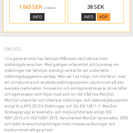
1 063 SEK
38 SEK
1 118 SEK
INFO
INFO
KÖP
OM OSS
I tre generationer har familjen Månsson varit aktiva inom
ställningsbranschen. Med gedigen erfarenhet och kunskap om
ställningar har familjen ständigt verkat för att underlätta
ställningsbyggarens vardag. Man var t ex tidigt, om inte först, med
att introducera och använda ställningssystem i aluminium på den
svenska marknaden. Innovation och entreprenörskap är drivkrafter
och egenskaper som följer med som en röd tråd hos MonZon.
MonZon utvecklar och tillverkar ställnings- och väderskyddssystem
enligt bl.a AFS 2013:4 Ställningar och SS-EN 12811-1. MonZon
företagsgrupp är kvalitets- och miljöcertifierade enligt ISO
9001:2015 och ISO 14001:2015. Varumärket MonZon lanserades 2005
och leder branschutvecklingen med innovativa lösningar och
konkurrenskraftiga priser.