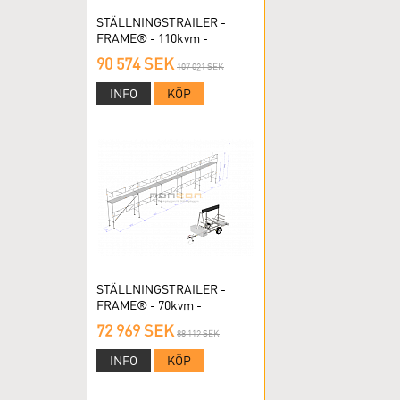
STÄLLNINGSTRAILER -
FRAME® - 110kvm -
RAMSTÄLLNING
90 574 SEK
107 021 SEK
INFO
KÖP
STÄLLNINGSTRAILER -
FRAME® - 70kvm -
RAMSTÄLLNING
72 969 SEK
88 112 SEK
INFO
KÖP