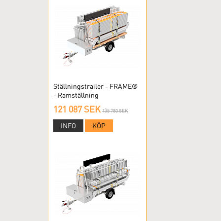
Ställningstrailer - FRAME®
- Ramställning
121 087 SEK
135 780 SEK
INFO
KÖP