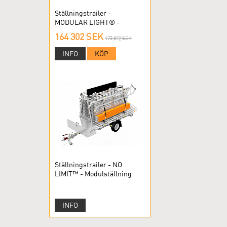
Ställningstrailer -
MODULAR LIGHT® -
Modulställning
164 302 SEK
173 872 SEK
INFO
KÖP
Ställningstrailer - NO
LIMIT™ - Modulställning
INFO