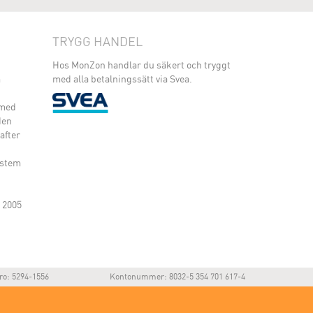
TRYGG HANDEL
Hos MonZon handlar du säkert och tryggt
m
med alla betalningssätt via Svea.
 med
den
after
ystem
 2005
ro: 5294-1556
Kontonummer: 8032-5 354 701 617-4