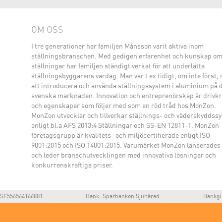
OM OSS
I tre generationer har familjen Månsson varit aktiva inom
ställningsbranschen. Med gedigen erfarenhet och kunskap o
ställningar har familjen ständigt verkat för att underlätta
ställningsbyggarens vardag. Man var t ex tidigt, om inte först,
att introducera och använda ställningssystem i aluminium på 
svenska marknaden. Innovation och entreprenörskap är drivkr
och egenskaper som följer med som en röd tråd hos MonZon.
MonZon utvecklar och tillverkar ställnings- och väderskyddss
enligt bl.a AFS 2013:4 Ställningar och SS-EN 12811-1. MonZon
företagsgrupp är kvalitets- och miljöcertifierade enligt ISO
9001:2015 och ISO 14001:2015. Varumärket MonZon lanserades
och leder branschutvecklingen med innovativa lösningar och
konkurrenskraftiga priser.
SE556564166801
Bank: Sparbanken Sjuhärad
Bankgi