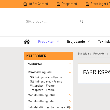
10 års Garanti
Prisgaranti
Stora lager i
Produkter
Erbjudande
Teknisk
Startsida
Produkter
KATEGORIER
Produkter
FABRIKSP
Ramställning (alu)
Ställningsdelar - Frame
Ställningspaket - Frame
Villapaket - Frame
Trapptorn - Frame
Modulställning (alu)
Modulställning (stål)
Industri ställning (alu eller stål)