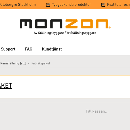
 Göteborg & Stockholm
Typgodkända produkter
Kvalitets- och
 Support
FAQ
Kundtjänst
Ramställning (alu)
Fabrikspaket
AKET
Till kassan...