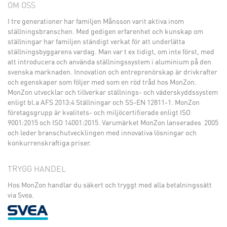
OM OSS
I tre generationer har familjen Månsson varit aktiva inom
ställningsbranschen. Med gedigen erfarenhet och kunskap om
ställningar har familjen ständigt verkat för att underlätta
ställningsbyggarens vardag. Man var t ex tidigt, om inte först, med
att introducera och använda ställningssystem i aluminium på den
svenska marknaden. Innovation och entreprenörskap är drivkrafter
och egenskaper som följer med som en röd tråd hos MonZon.
MonZon utvecklar och tillverkar ställnings- och väderskyddssystem
enligt bl.a AFS 2013:4 Ställningar och SS-EN 12811-1. MonZon
företagsgrupp är kvalitets- och miljöcertifierade enligt ISO
9001:2015 och ISO 14001:2015. Varumärket MonZon lanserades 2005
och leder branschutvecklingen med innovativa lösningar och
konkurrenskraftiga priser.
TRYGG HANDEL
Hos MonZon handlar du säkert och tryggt med alla betalningssätt
via Svea.