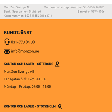
Mon.Zon Sverige AB
Momsregistreringsnummer: SE556564166801
Bank: Sparbanken Sjuhärad
Bankgiro: 5294-1556
Kontonummer: 8032-5 354 701 617-4
KUNDTJÄNST
031-773 04 30
info@monzon.se
KONTOR OCH LAGER - GÖTEBORG
Mon.Zon Sverige AB
Fänagatan 5, 511 69 SÄTILA
Måndag - Fredag,
07:00 - 16:00
KONTOR OCH LAGER - STOCKHOLM