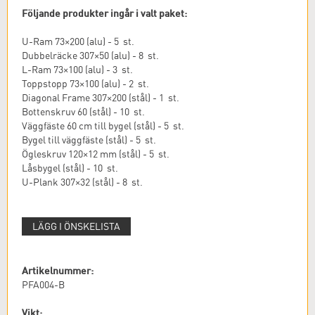
Följande produkter ingår i valt paket:
U-Ram 73×200 (alu) - 5 st.
Dubbelräcke 307×50 (alu) - 8 st.
L-Ram 73×100 (alu) - 3 st.
Toppstopp 73×100 (alu) - 2 st.
Diagonal Frame 307×200 (stål) - 1 st.
Bottenskruv 60 (stål) - 10 st.
Väggfäste 60 cm till bygel (stål) - 5 st.
Bygel till väggfäste (stål) - 5 st.
Ögleskruv 120×12 mm (stål) - 5 st.
Låsbygel (stål) - 10 st.
U-Plank 307×32 (stål) - 8 st.
LÄGG I ÖNSKELISTA
Artikelnummer:
PFA004-B
Vikt: