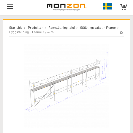
Produkten har lagts till i varukorgen!
Startsida
Produkter
Ramställning (alu)
Ställningspaket - Frame
Byggställning - Frame 12×4 m