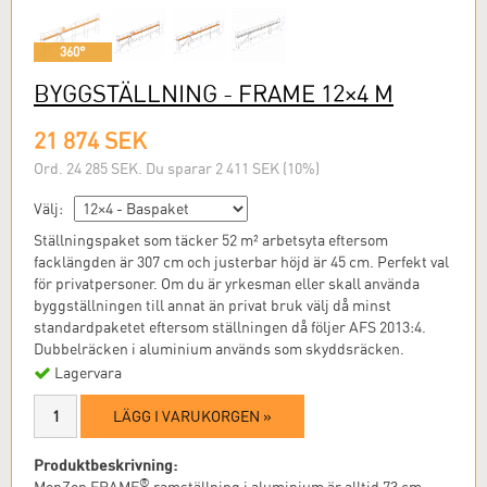
360°
BYGGSTÄLLNING - FRAME 12×4 M
21 874 SEK
Ord. 24 285 SEK. Du sparar 2 411 SEK (10%)
Välj:
Ställningspaket som täcker 52 m² arbetsyta eftersom
facklängden är 307 cm och justerbar höjd är 45 cm. Perfekt val
för privatpersoner. Om du är yrkesman eller skall använda
byggställningen till annat än privat bruk välj då minst
standardpaketet eftersom ställningen då följer AFS 2013:4.
Dubbelräcken i aluminium används som skyddsräcken.
Lagervara
LÄGG I VARUKORGEN »
Produktbeskrivning:
®
MonZon FRAME
ramställning i aluminium är alltid 73 cm