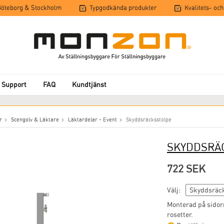
 Göteborg & Stockholm
Typgodkända produkter
Kvalitets- och
 Support
FAQ
Kundtjänst
r
Scengolv & Läktare
Läktardelar - Event
Skyddsräcksstolpe
SKYDDSRÄ
722 SEK
Välj:
Monterad på sidor
rosetter.