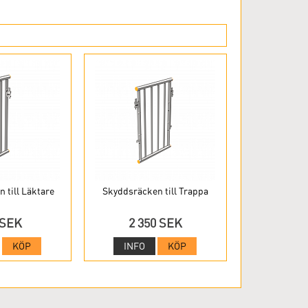
 till Läktare
Skyddsräcken till Trappa
 SEK
2 350 SEK
KÖP
INFO
KÖP