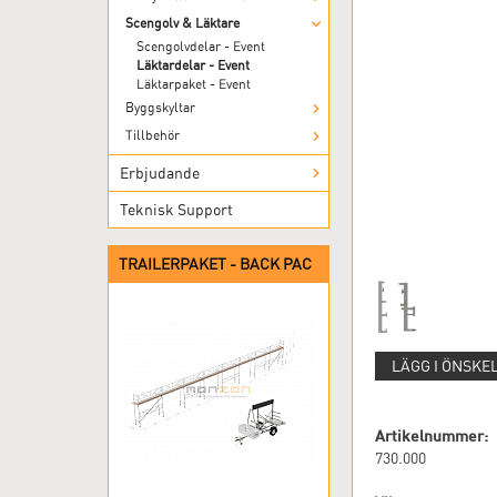
Scengolv & Läktare
Scengolvdelar - Event
Läktardelar - Event
Läktarpaket - Event
Byggskyltar
Tillbehör
Erbjudande
Teknisk Support
TRAILERPAKET - BACK PAC
LÄGG I ÖNSKE
Artikelnummer:
730.000