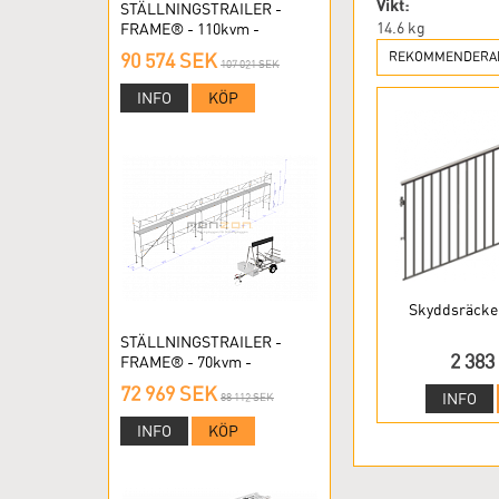
Vikt:
STÄLLNINGSTRAILER -
14.6
kg
FRAME® - 110kvm -
RAMSTÄLLNING
90 574 SEK
REKOMMENDERAD
107 021 SEK
INFO
KÖP
Skyddsräcke 
STÄLLNINGSTRAILER -
2 383
FRAME® - 70kvm -
RAMSTÄLLNING
72 969 SEK
INFO
88 112 SEK
INFO
KÖP