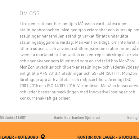
OM OSS
I tre generationer har familjen Månsson varit aktiva inom
ställningsbranschen. Med gedigen erfarenhet och kunskap o
ställningar har familjen ständigt verkat för att underlätta
ställningsbyggarens vardag. Man var t ex tidigt, om inte först,
att introducera och använda ställningssystem i aluminium på 
svenska marknaden. Innovation och entreprenörskap är drivkr
och egenskaper som följer med som en röd tråd hos MonZon.
MonZon utvecklar och tillverkar ställnings- och väderskyddss
enligt bl.a AFS 2013:4 Ställningar och SS-EN 12811-1. MonZon
företagsgrupp är kvalitets- och miljöcertifierade enligt ISO
9001:2015 och ISO 14001:2015. Varumärket MonZon lanserades
och leder branschutvecklingen med innovativa lösningar och
konkurrenskraftiga priser.
SE556564166801
Bank: Sparbanken Sjuhärad
Bankgi
 LAGER - GÖTEBORG
KONTOR OCH LAGER - STOCKHO