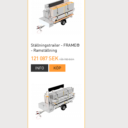
Ställningstrailer - FRAME®
- Ramställning
121 087 SEK
135 780 SEK
INFO
KÖP