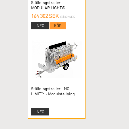
Ställningstrailer -
MODULAR LIGHT® -
Modulställning
164 302 SEK
173 872 SEK
INFO
KÖP
Ställningstrailer - NO
LIMIT™ - Modulställning
INFO