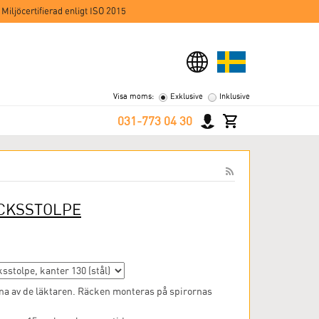
 Miljöcertifierad enligt ISO 2015
Visa moms:
Exklusive
Inklusive
031-773 04 30
CKSSTOLPE
na av de läktaren. Räcken monteras på spirornas