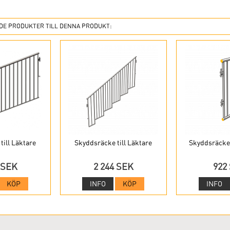
E PRODUKTER TILL DENNA PRODUKT:
till Läktare
Skyddsräcke till Läktare
Skyddsräcken
 SEK
2 244 SEK
922
KÖP
INFO
KÖP
INFO