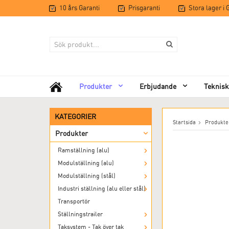
10 års Garanti
Prisgaranti
Stora lager i
Produkter
Erbjudande
Teknisk
KATEGORIER
Startsida
Produkte
Produkter
Ramställning (alu)
Modulställning (alu)
Modulställning (stål)
Industri ställning (alu eller stål)
Transportör
Ställningstrailer
Taksystem - Tak över tak