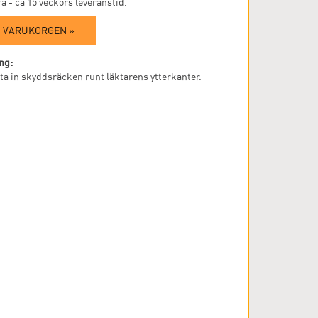
a - ca 15 veckors leveranstid.
I VARUKORGEN »
ng:
ästa in skyddsräcken runt läktarens ytterkanter.