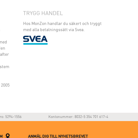
TRYGG HANDEL
Hos MonZon handlar du säkert och tryggt
m
med alla betalningssätt via Svea.
 med
den
after
ystem
 2005
ro: 5294-1556
Kontonummer: 8032-5 354 701 617-4
LM
ANMÄL DIG TILL NYHETSBREVET