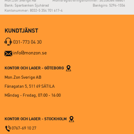
Mon.Zon Sverige AB
Momsregistreringsnummer: SE556564166801
Bank: Sparbanken Sjuhärad
Bankgiro: 5294-1556
Kontonummer: 8032-5 354 701 617-4
KUNDTJÄNST
031-773 04 30
info@monzon.se
KONTOR OCH LAGER - GÖTEBORG
Mon.Zon Sverige AB
Fänagatan 5, 511 69 SÄTILA
Måndag - Fredag,
07:00 - 16:00
KONTOR OCH LAGER - STOCKHOLM
0767-69 10 27