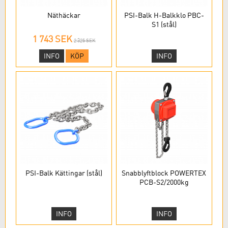
Näthäckar
PSI-Balk H-Balkklo PBC-
S1 (stål)
1 743 SEK
2 325 SEK
INFO
KÖP
INFO
PSI-Balk Kättingar (stål)
Snabblyftblock POWERTEX
PCB-S2/2000kg
INFO
INFO