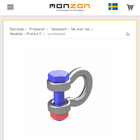
Produkten har lagts till i varukorgen!
Startsida
Produkter
Taksystem - Tak över tak
Takdelar - Protect IT
Lyrschackel