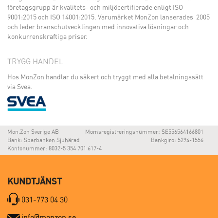
företagsgrupp är kvalitets- och miljöcertifierade enligt ISO
9001:2015 och ISO 14001:2015. Varumärket MonZon lanserades 2005
och leder branschutvecklingen med innovativa lösningar och
konkurrenskraftiga priser.
TRYGG HANDEL
Hos MonZon handlar du säkert och tryggt med alla betalningssätt
via Svea.
Mon.Zon Sverige AB
Momsregistreringsnummer: SE556564166801
Bank: Sparbanken Sjuhärad
Bankgiro: 5294-1556
Kontonummer: 8032-5 354 701 617-4
KUNDTJÄNST
031-773 04 30
info@monzon.se