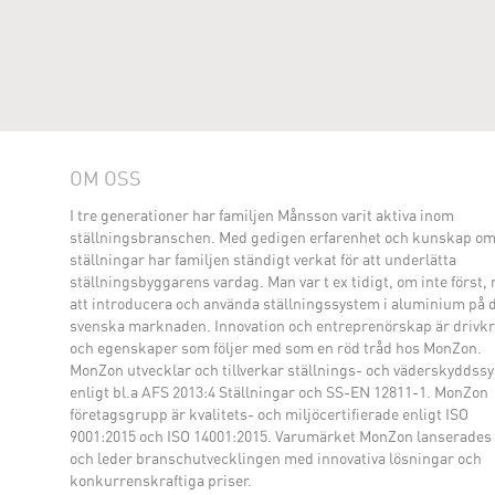
OM OSS
I tre generationer har familjen Månsson varit aktiva inom
ställningsbranschen. Med gedigen erfarenhet och kunskap o
ställningar har familjen ständigt verkat för att underlätta
ställningsbyggarens vardag. Man var t ex tidigt, om inte först,
att introducera och använda ställningssystem i aluminium på 
svenska marknaden. Innovation och entreprenörskap är drivkr
och egenskaper som följer med som en röd tråd hos MonZon.
MonZon utvecklar och tillverkar ställnings- och väderskyddss
enligt bl.a AFS 2013:4 Ställningar och SS-EN 12811-1. MonZon
företagsgrupp är kvalitets- och miljöcertifierade enligt ISO
9001:2015 och ISO 14001:2015. Varumärket MonZon lanserades
och leder branschutvecklingen med innovativa lösningar och
konkurrenskraftiga priser.