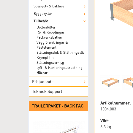
Scengolv & Läktare
Byggskyltar
Tillbehör
Bottenfötter
Rör & Kopplingar
Fackverksbalkar
Väggförankringar &
Fästelement
Ställningsduk & Ställningsväv
Krympfilm
Ställningsverktyg
Lyft- & Hanteringsutrustning
Häckar
Erbjudande
Teknisk Support
Artikelnummer:
TRAILERPAKET - BACK PAC
1004.003
Vikt:
6.3
kg