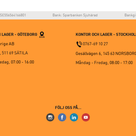
SE556564166801
Bank: Sparbanken Sjuhärad
Bankgi
 LAGER - GÖTEBORG
KONTOR OCH LAGER - STOCKHO
rige AB
0767-69 10 27
, 511 69 SÄTILA
Gesällvägen 6, 145 63 NORSBOR
redag,
07:00 - 16:00
Måndag - Fredag,
08:00 - 17:00
FÖLJ OSS PÅ...