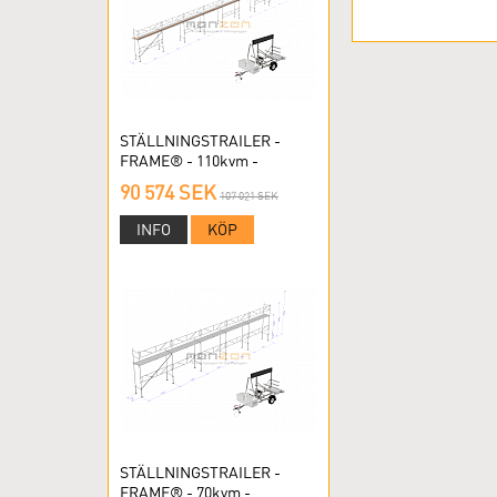
STÄLLNINGSTRAILER -
FRAME® - 110kvm -
RAMSTÄLLNING
90 574 SEK
107 021 SEK
INFO
KÖP
STÄLLNINGSTRAILER -
FRAME® - 70kvm -