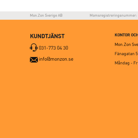
Mon.Zon Sverige AB
Momsregistreringsnummer: 
KONTOR OCH
KUNDTJÄNST
Mon.Zon Sve
031-773 04 30
Fänagatan 5
info@monzon.se
Måndag - F