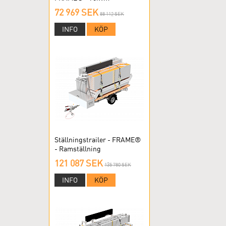
RAMSTÄLLNING
72 969 SEK
88 112 SEK
INFO
KÖP
Ställningstrailer - FRAME®
- Ramställning
121 087 SEK
135 780 SEK
INFO
KÖP