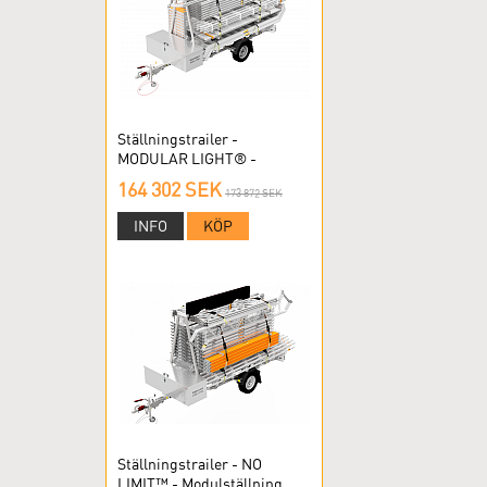
Ställningstrailer -
MODULAR LIGHT® -
Modulställning
164 302 SEK
173 872 SEK
INFO
KÖP
Ställningstrailer - NO
LIMIT™ - Modulställning