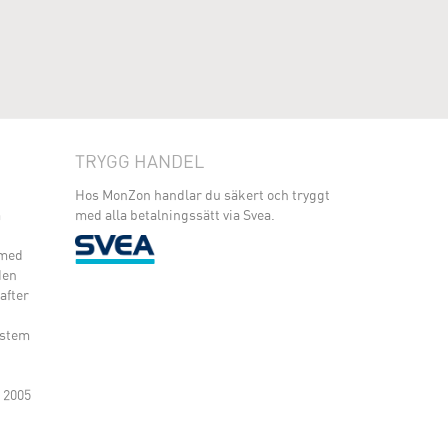
TRYGG HANDEL
Hos MonZon handlar du säkert och tryggt
m
med alla betalningssätt via Svea.
 med
den
after
ystem
 2005