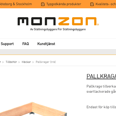
 Göteborg & Stockholm
Typgodkända produkter
Kvalitets- och
 Support
FAQ
Kundtjänst
r
Tillbehör
Häckar
Pallkragar (trä)
PALLKRAG
Pallkrage tillverk
svartlackerade gån
Endast för köp ti