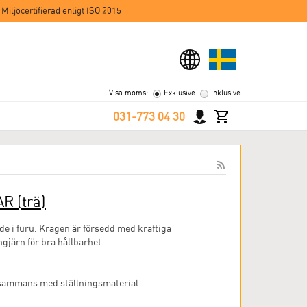
 Miljöcertifierad enligt ISO 2015
Visa moms:
Exklusive
Inklusive
031-773 04 30
AR
(trä)
ade i furu. Kragen är försedd med kraftiga
gjärn för bra hållbarhet.
llsammans med ställningsmaterial