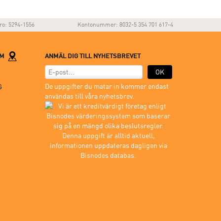
ro: 5294-1556
Kontonummer: 8032-5 354 701 617-4
LM
ANMÄL DIG TILL NYHETSBREVET
OK
De uppgifter du matar in kommer endast
G
användas till våra nyhetsbrev.