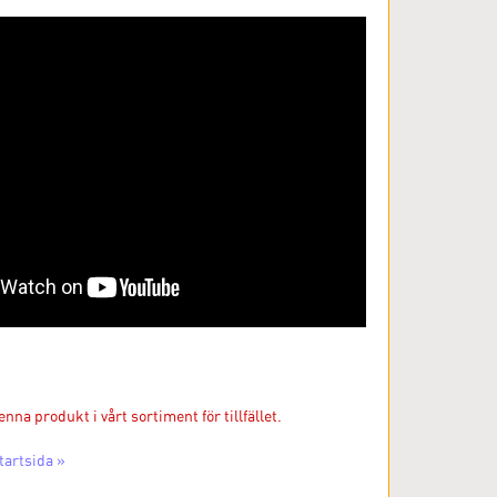
enna produkt i vårt sortiment för tillfället.
tartsida »