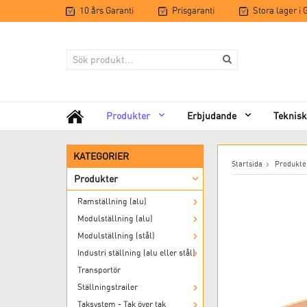
10 års Garanti
Prisgaranti
Stora lager i
Produkter
Erbjudande
Teknisk
KATEGORIER
Startsida
Produkte
Produkter
Ramställning (alu)
Modulställning (alu)
Modulställning (stål)
Industri ställning (alu eller stål)
Transportör
Ställningstrailer
Taksystem - Tak över tak