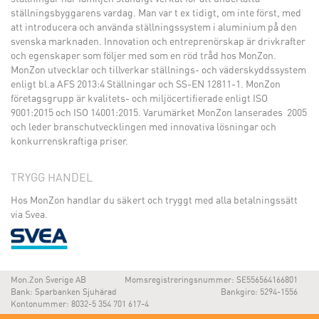
ställningsbyggarens vardag. Man var t ex tidigt, om inte först, med
att introducera och använda ställningssystem i aluminium på den
svenska marknaden. Innovation och entreprenörskap är drivkrafter
och egenskaper som följer med som en röd tråd hos MonZon.
MonZon utvecklar och tillverkar ställnings- och väderskyddssystem
enligt bl.a AFS 2013:4 Ställningar och SS-EN 12811-1. MonZon
företagsgrupp är kvalitets- och miljöcertifierade enligt ISO
9001:2015 och ISO 14001:2015. Varumärket MonZon lanserades 2005
och leder branschutvecklingen med innovativa lösningar och
konkurrenskraftiga priser.
TRYGG HANDEL
Hos MonZon handlar du säkert och tryggt med alla betalningssätt
via Svea.
Mon.Zon Sverige AB
Momsregistreringsnummer: SE556564166801
Bank: Sparbanken Sjuhärad
Bankgiro: 5294-1556
Kontonummer: 8032-5 354 701 617-4