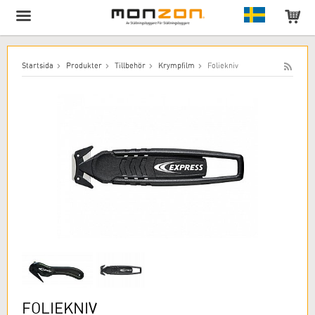
Produkten har lagts till i varukorgen!
Startsida
Produkter
Tillbehör
Krympfilm
Foliekniv
FOLIEKNIV