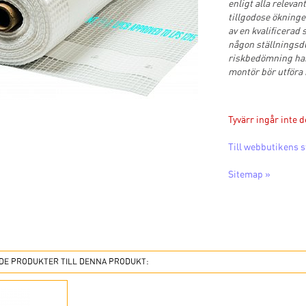
enligt alla relevan
tillgodose ökninge
av en kvalificerad
någon ställningsdu
riskbedömning har 
montör bör utföra 
Tyvärr ingår inte d
Till webbutikens s
Sitemap »
E PRODUKTER TILL DENNA PRODUKT: