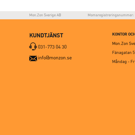
Mon.Zon Sverige AB
Momsregistreringsnummer: 
KONTOR OCH
KUNDTJÄNST
Mon.Zon Sve
031-773 04 30
Fänagatan 5
info@monzon.se
Måndag - F