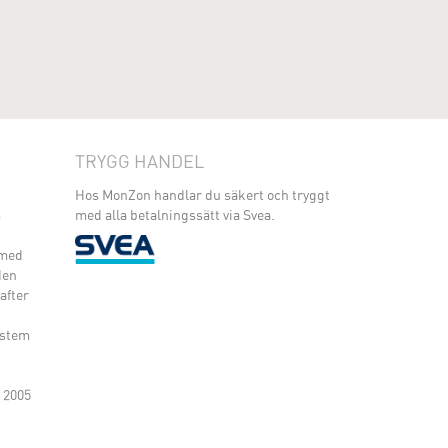
TRYGG HANDEL
Hos MonZon handlar du säkert och tryggt
m
med alla betalningssätt via Svea.
 med
den
after
ystem
 2005