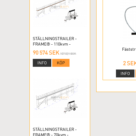
STÄLLNINGSTRAILER -
FRAME® - 110kvm -
Fästst
RAMSTÄLLNING
90 574 SEK
107 021 SEK
2 SE
INFO
KÖP
INFO
STÄLLNINGSTRAILER -
FRAME® - 70kvm -