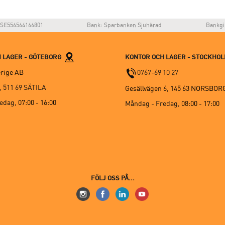
SE556564166801
Bank: Sparbanken Sjuhärad
Bankgi
 LAGER - GÖTEBORG
KONTOR OCH LAGER - STOCKHO
rige AB
0767-69 10 27
, 511 69 SÄTILA
Gesällvägen 6, 145 63 NORSBOR
redag,
07:00 - 16:00
Måndag - Fredag,
08:00 - 17:00
FÖLJ OSS PÅ...