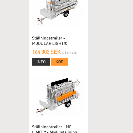
Ställningstrailer -
MODULAR LIGHT® -
Modulställning
164 302 SEK
173 872 SEK
INFO
KÖP
Ställningstrailer - NO
LIMIT™ - Modulställning