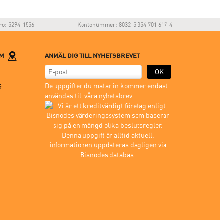
ro: 5294-1556
Kontonummer: 8032-5 354 701 617-4
LM
ANMÄL DIG TILL NYHETSBREVET
OK
De uppgifter du matar in kommer endast
G
användas till våra nyhetsbrev.