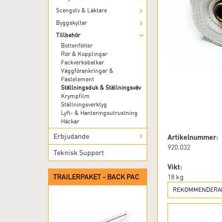
Scengolv & Läktare
Byggskyltar
Tillbehör
Bottenfötter
Rör & Kopplingar
Fackverksbalkar
Väggförankringar &
Fästelement
Ställningsduk & Ställningsväv
Krympfilm
Ställningsverktyg
Lyft- & Hanteringsutrustning
Häckar
Erbjudande
Artikelnummer:
920.032
Teknisk Support
Vikt:
TRAILERPAKET - BACK PAC
18
kg
REKOMMENDERAD