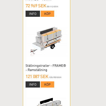
RAMSTÄLLNING
72 969 SEK
88 112 SEK
INFO
KÖP
Ställningstrailer - FRAME®
- Ramställning
121 087 SEK
135 780 SEK
INFO
KÖP