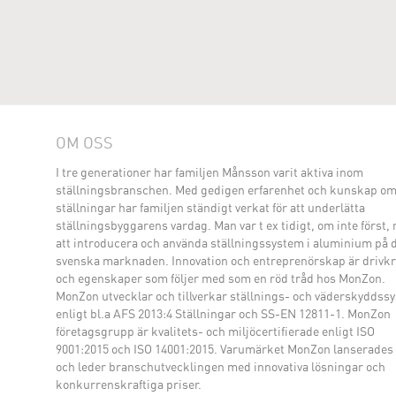
OM OSS
I tre generationer har familjen Månsson varit aktiva inom
ställningsbranschen. Med gedigen erfarenhet och kunskap o
ställningar har familjen ständigt verkat för att underlätta
ställningsbyggarens vardag. Man var t ex tidigt, om inte först,
att introducera och använda ställningssystem i aluminium på 
svenska marknaden. Innovation och entreprenörskap är drivkr
och egenskaper som följer med som en röd tråd hos MonZon.
MonZon utvecklar och tillverkar ställnings- och väderskyddss
enligt bl.a AFS 2013:4 Ställningar och SS-EN 12811-1. MonZon
företagsgrupp är kvalitets- och miljöcertifierade enligt ISO
9001:2015 och ISO 14001:2015. Varumärket MonZon lanserades
och leder branschutvecklingen med innovativa lösningar och
konkurrenskraftiga priser.