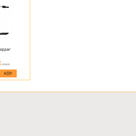
roppar
K
3 SEK
KÖP