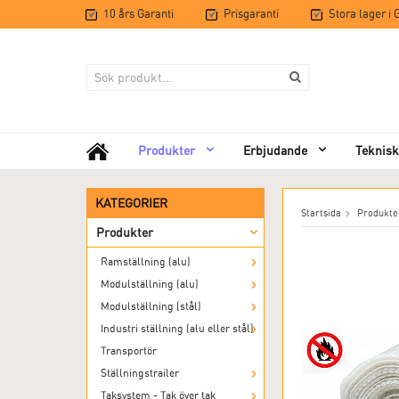
10 års Garanti
Prisgaranti
Stora lager i
Produkter
Erbjudande
Teknisk
KATEGORIER
Startsida
Produkte
Produkter
Ramställning (alu)
Modulställning (alu)
Modulställning (stål)
Industri ställning (alu eller stål)
Transportör
Ställningstrailer
Taksystem - Tak över tak