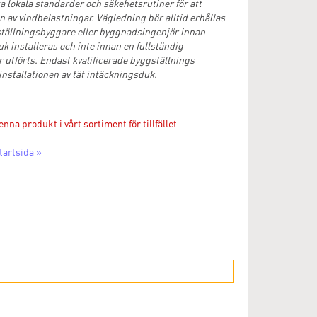
ta lokala standarder och säkehetsrutiner för att
n av vindbelastningar. Vägledning bör alltid erhållas
 ställningsbyggare eller byggnadsingenjör innan
k installeras och inte innan en fullständig
utförts. Endast kvalificerade byggställnings
installationen av tät intäckningsduk.
enna produkt i vårt sortiment för tillfället.
tartsida »