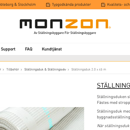
 Göteborg & Stockholm
Typgodkända produkter
Kvalitets- och
 Support
FAQ
Kundtjänst
r
Tillbehör
Ställningsduk & Ställningsväv
Ställningsduk 2.0 x 45 m
STÄLLNINGS
Ställningsduken s
Fästes med stropp
Ställningsduk me
byggnadsställning.
När ställningsduk