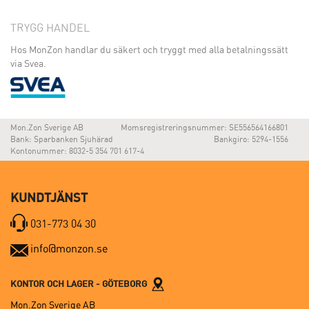
TRYGG HANDEL
Hos MonZon handlar du säkert och tryggt med alla betalningssätt
via Svea.
Mon.Zon Sverige AB
Momsregistreringsnummer: SE556564166801
Bank: Sparbanken Sjuhärad
Bankgiro: 5294-1556
Kontonummer: 8032-5 354 701 617-4
KUNDTJÄNST
031-773 04 30
info@monzon.se
KONTOR OCH LAGER - GÖTEBORG
Mon.Zon Sverige AB