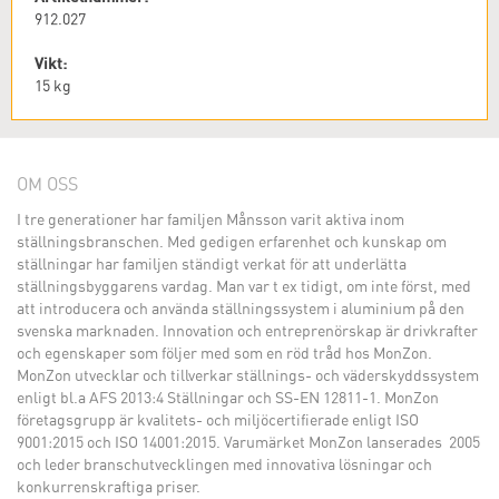
912.027
Vikt:
15
kg
OM OSS
I tre generationer har familjen Månsson varit aktiva inom
ställningsbranschen. Med gedigen erfarenhet och kunskap om
ställningar har familjen ständigt verkat för att underlätta
ställningsbyggarens vardag. Man var t ex tidigt, om inte först, med
att introducera och använda ställningssystem i aluminium på den
svenska marknaden. Innovation och entreprenörskap är drivkrafter
och egenskaper som följer med som en röd tråd hos MonZon.
MonZon utvecklar och tillverkar ställnings- och väderskyddssystem
enligt bl.a AFS 2013:4 Ställningar och SS-EN 12811-1. MonZon
företagsgrupp är kvalitets- och miljöcertifierade enligt ISO
9001:2015 och ISO 14001:2015. Varumärket MonZon lanserades 2005
och leder branschutvecklingen med innovativa lösningar och
konkurrenskraftiga priser.