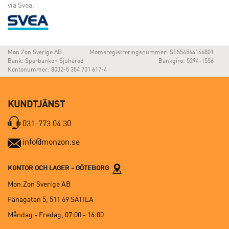
via Svea.
Mon.Zon Sverige AB
Momsregistreringsnummer: SE556564166801
Bank: Sparbanken Sjuhärad
Bankgiro: 5294-1556
Kontonummer: 8032-5 354 701 617-4
KUNDTJÄNST
031-773 04 30
info@monzon.se
KONTOR OCH LAGER - GÖTEBORG
Mon.Zon Sverige AB
Fänagatan 5, 511 69 SÄTILA
Måndag - Fredag,
07:00 - 16:00