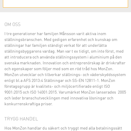
OM OSS
I tre generationer har familjen Månsson varit aktiva inom
ställningsbranschen. Med gedigen erfarenhet och kunskap om
ställningar har familjen ständigt verkat för att underlätta
ställningsbyggarens vardag. Man var t ex tidigt, om inte först, med
att introducera och använda ställningssystem i aluminium på den
svenska marknaden. Innovation och entreprenörskap är drivkrafter
och egenskaper som följer med som en röd tråd hos MonZon.
MonZon utvecklar och tillverkar ställnings- och väderskyddssystem
enligt bl.a AFS 2013:4 Ställningar och SS-EN 12811-1. MonZon
företagsgrupp är kvalitets- och miljöcertifierade enligt ISO
9001:2015 och ISO 14001:2015. Varumärket MonZon lanserades 2005
och leder branschutvecklingen med innovativa lösningar och
konkurrenskraftiga priser.
TRYGG HANDEL
Hos MonZon handlar du säkert och tryggt med alla betalningssätt