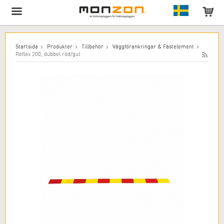
Produkten har lagts till i varukorgen!
Startsida
Produkter
Tillbehör
Väggförankringar & Fästelement
Reflex 200, dubbel röd/gul