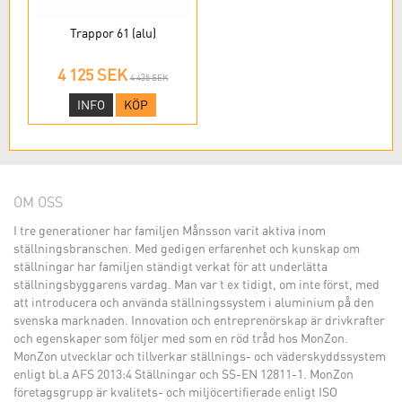
Trappor 61 (alu)
4 125 SEK
4 435 SEK
INFO
KÖP
OM OSS
I tre generationer har familjen Månsson varit aktiva inom
ställningsbranschen. Med gedigen erfarenhet och kunskap om
ställningar har familjen ständigt verkat för att underlätta
ställningsbyggarens vardag. Man var t ex tidigt, om inte först, med
att introducera och använda ställningssystem i aluminium på den
svenska marknaden. Innovation och entreprenörskap är drivkrafter
och egenskaper som följer med som en röd tråd hos MonZon.
MonZon utvecklar och tillverkar ställnings- och väderskyddssystem
enligt bl.a AFS 2013:4 Ställningar och SS-EN 12811-1. MonZon
företagsgrupp är kvalitets- och miljöcertifierade enligt ISO