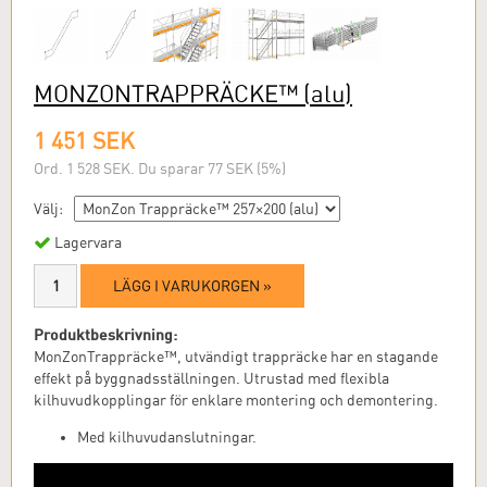
MONZONTRAPPRÄCKE™
(alu)
1 451 SEK
Ord. 1 528 SEK. Du sparar 77 SEK (5%)
Välj:
Lagervara
LÄGG I VARUKORGEN »
Produktbeskrivning:
MonZonTrappräcke™, utvändigt trappräcke har en stagande
effekt på byggnadsställningen. Utrustad med flexibla
kilhuvudkopplingar för enklare montering och demontering.
Med kilhuvudanslutningar.