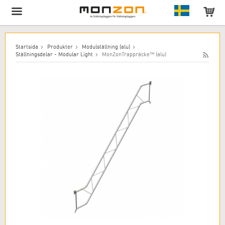
Produkten har lagts till i varukorgen!
Startsida
Produkter
Modulställning (alu)
Ställningsdelar - Modular Light
MonZonTrappräcke™ (alu)