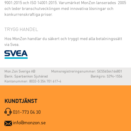
9001:2015 och ISO 14001:2015. Varumärket MonZon lanserades 2005
och leder branschutvecklingen med innovativa lösningar och
konkurrenskraftiga priser.
TRYGG HANDEL
Hos MonZon handlar du säkert och tryggt med alla betalningssätt
via Svea.
Mon.Zon Sverige AB
Momsregistreringsnummer: SE556564166801
Bank: Sparbanken Sjuhärad
Bankgiro: 5294-1556
Kontonummer: 8032-5 354 701 617-4
KUNDTJÄNST
031-773 04 30
info@monzon.se