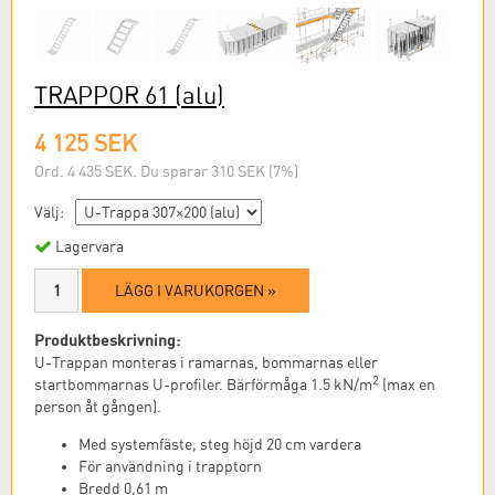
TRAPPOR 61
(alu)
4 125 SEK
Ord. 4 435 SEK. Du sparar 310 SEK (7%)
Välj:
Lagervara
LÄGG I VARUKORGEN »
Produktbeskrivning:
U-Trappan monteras i ramarnas, bommarnas eller
2
startbommarnas U-profiler. Bärförmåga 1.5 kN/m
(max en
person åt gången).
Med systemfäste, steg höjd 20 cm vardera
För användning i trapptorn
Bredd 0,61 m