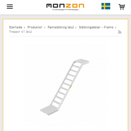
Produkten har lagts till i varukorgen!
Startsida
Produkter
Ramställning (alu)
Ställningsdelar - Frame
Trappor 61 (alu)