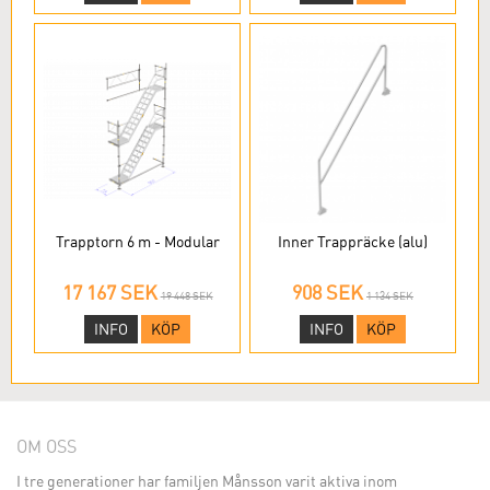
Trapptorn 6 m - Modular
Inner Trappräcke (alu)
17 167 SEK
908 SEK
19 448 SEK
1 134 SEK
INFO
KÖP
INFO
KÖP
OM OSS
I tre generationer har familjen Månsson varit aktiva inom