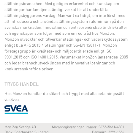
ställningsbranschen. Med gedigen erfarenhet och kunskap om
ställningar har familjen ständigt verkat för att underlätta
ställningsbyggarens vardag. Man var t ex tidigt, om inte först, med
att introducera och använda ställningssystem i aluminium på den
svenska marknaden. Innovation och entreprenörskap är drivkrafter
och egenskaper som följer med som en röd tråd hos MonZon.
MonZon utvecklar och tillverkar ställnings- och väderskyddssystem
enligt bl.a AFS 2013:4 Ställningar och SS-EN 12811-1. MonZon
företagsgrupp är kvalitets- och miljöcertifierade enligt ISO
9001:2015 och ISO 14001:2015. Varumärket MonZon lanserades 2005
och leder branschutvecklingen med innovativa lösningar och
konkurrenskraftiga priser.
TRYGG HANDEL
Hos MonZon handlar du säkert och tryggt med alla betalningssätt
via Svea.
Mon.Zon Sverige AB
Momsregistreringsnummer: SE556564166801
Bank: Sparbanken Sjuhärad
Bankgiro: 5294-1556