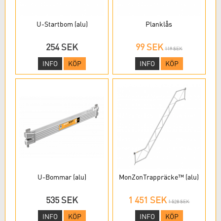
U-Startbom (alu)
Planklås
254 SEK
99 SEK
119 SEK
INFO
KÖP
INFO
KÖP
U-Bommar (alu)
MonZonTrappräcke™ (alu)
535 SEK
1 451 SEK
1 528 SEK
INFO
KÖP
INFO
KÖP