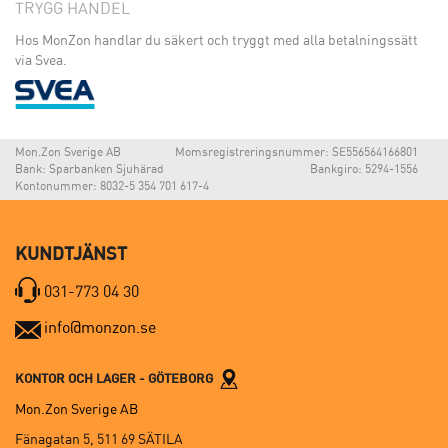
TRYGG HANDEL
Hos MonZon handlar du säkert och tryggt med alla betalningssätt
via Svea.
Mon.Zon Sverige AB
Momsregistreringsnummer: SE556564166801
Bank: Sparbanken Sjuhärad
Bankgiro: 5294-1556
Kontonummer: 8032-5 354 701 617-4
KUNDTJÄNST
031-773 04 30
info@monzon.se
KONTOR OCH LAGER - GÖTEBORG
Mon.Zon Sverige AB
Fänagatan 5, 511 69 SÄTILA