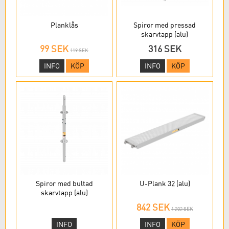
Planklås
Spiror med pressad
skarvtapp (alu)
99 SEK
316 SEK
119 SEK
INFO
KÖP
INFO
KÖP
Spiror med bultad
U-Plank 32 (alu)
skarvtapp (alu)
842 SEK
1 202 SEK
INFO
INFO
KÖP