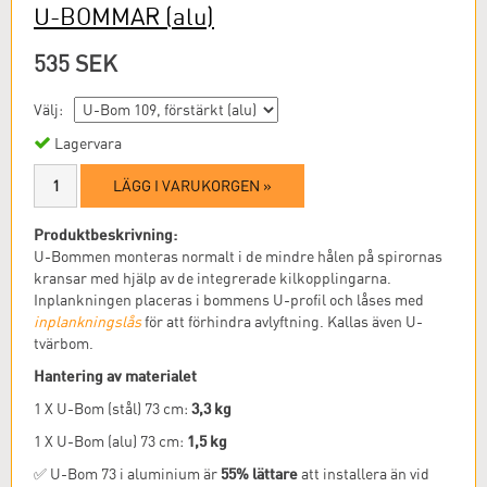
U-BOMMAR
(alu)
535 SEK
Välj:
Lagervara
LÄGG I VARUKORGEN »
Produktbeskrivning:
U-Bommen monteras normalt i de mindre hålen på spirornas
kransar med hjälp av de integrerade kilkopplingarna.
Inplankningen placeras i bommens U-profil och låses med
inplankningslås
för att förhindra avlyftning. Kallas även U-
tvärbom.
Hantering av materialet
3,3 kg
1 X U-Bom (stål) 73 cm:
1,5 kg
1 X U-Bom (alu) 73 cm:
55% lättare
✅ U-Bom 73 i aluminium är
att installera än vid