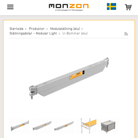
Produkten har lagts till i varukorgen!
Startsida
Produkter
Modulställning (alu)
Ställningsdelar - Modular Light
U-Bommar (alu)