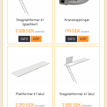
Stegplattformar 61
Kranskopplingar
(glasfiber)
3 328 SEK
193 SEK
3 698 SEK
260 SEK
INFO
KÖP
INFO
KÖP
Plattformar 61 (alu)
Stegplattformar 61 (alu)
2 292 SEK
3 555 SEK
2 916 SEK
3 950 SEK