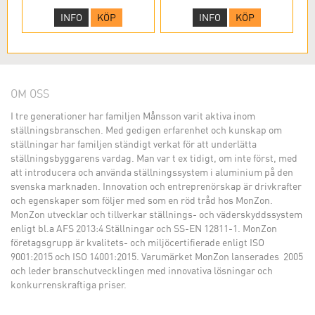
INFO
KÖP
INFO
KÖP
OM OSS
I tre generationer har familjen Månsson varit aktiva inom
ställningsbranschen. Med gedigen erfarenhet och kunskap om
ställningar har familjen ständigt verkat för att underlätta
ställningsbyggarens vardag. Man var t ex tidigt, om inte först, med
att introducera och använda ställningssystem i aluminium på den
svenska marknaden. Innovation och entreprenörskap är drivkrafter
och egenskaper som följer med som en röd tråd hos MonZon.
MonZon utvecklar och tillverkar ställnings- och väderskyddssystem
enligt bl.a AFS 2013:4 Ställningar och SS-EN 12811-1. MonZon
företagsgrupp är kvalitets- och miljöcertifierade enligt ISO
9001:2015 och ISO 14001:2015. Varumärket MonZon lanserades 2005
och leder branschutvecklingen med innovativa lösningar och
konkurrenskraftiga priser.