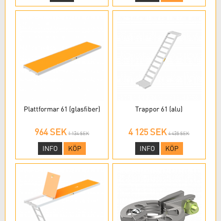
Plattformar 61 (glasfiber)
Trappor 61 (alu)
964 SEK
4 125 SEK
1 134 SEK
4 435 SEK
INFO
KÖP
INFO
KÖP