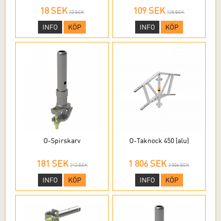
18 SEK
109 SEK
23 SEK
125 SEK
INFO
KÖP
INFO
KÖP
O-Spirskarv
O-Taknock 450 (alu)
181 SEK
1 806 SEK
213 SEK
2 006 SEK
INFO
KÖP
INFO
KÖP