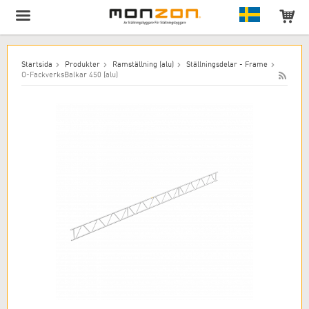
Produkten har lagts till i varukorgen!
Startsida
Produkter
Ramställning (alu)
Ställningsdelar - Frame
O-FackverksBalkar 450 (alu)