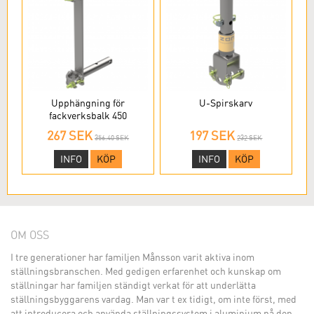
Upphängning för
U-Spirskarv
fackverksbalk 450
267 SEK
197 SEK
356.40 SEK
232 SEK
INFO
KÖP
INFO
KÖP
OM OSS
I tre generationer har familjen Månsson varit aktiva inom
ställningsbranschen. Med gedigen erfarenhet och kunskap om
ställningar har familjen ständigt verkat för att underlätta
ställningsbyggarens vardag. Man var t ex tidigt, om inte först, med
att introducera och använda ställningssystem i aluminium på den