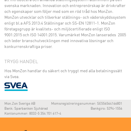
svenska marknaden. Innovation och entreprenörskap är drivkrafter
och egenskaper som följer med som en röd tråd hos MonZon.
MonZon utvecklar och tillverkar ställnings- och väderskyddssystem
enligt bl.a AFS 2013:4 Ställningar och SS-EN 12811-1. MonZon
företagsgrupp är kvalitets- och miljöcertifierade enligt ISO
9001:2015 och ISO 14001:2015. Varumärket MonZon lanserades 2005
och leder branschutvecklingen med innovativa lösningar och
konkurrenskraftiga priser.
TRYGG HANDEL
Hos MonZon handlar du säkert och tryggt med alla betalningssätt
via Svea.
Mon.Zon Sverige AB
Momsregistreringsnummer: SE556564166801
Bank: Sparbanken Sjuhärad
Bankgiro: 5294-1556
Kontonummer: 8032-5 354 701 617-4