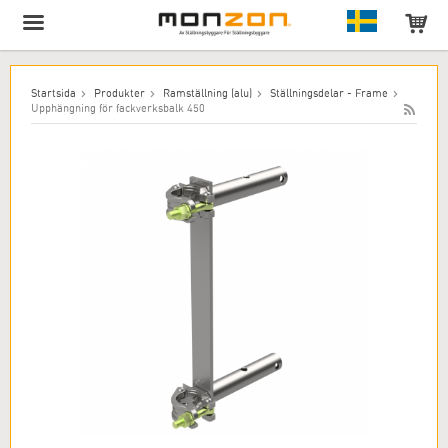
Produkten har lagts till i varukorgen!
Startsida
Produkter
Ramställning (alu)
Ställningsdelar - Frame
Upphängning för fackverksbalk 450