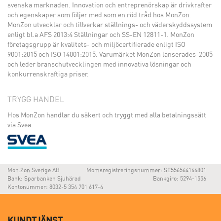
svenska marknaden. Innovation och entreprenörskap är drivkrafter
och egenskaper som följer med som en röd tråd hos MonZon.
MonZon utvecklar och tillverkar ställnings- och väderskyddssystem
enligt bl.a AFS 2013:4 Ställningar och SS-EN 12811-1. MonZon
företagsgrupp är kvalitets- och miljöcertifierade enligt ISO
9001:2015 och ISO 14001:2015. Varumärket MonZon lanserades 2005
och leder branschutvecklingen med innovativa lösningar och
konkurrenskraftiga priser.
TRYGG HANDEL
Hos MonZon handlar du säkert och tryggt med alla betalningssätt
via Svea.
Mon.Zon Sverige AB
Momsregistreringsnummer: SE556564166801
Bank: Sparbanken Sjuhärad
Bankgiro: 5294-1556
Kontonummer: 8032-5 354 701 617-4
KUNDTJÄNST