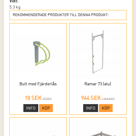
Vikt:
5.3
kg
REKOMMENDERADE PRODUKTER TILL DENNA PRODUKT:
Bult med Fjärderlås
Ramar 73 (alu)
18 SEK
944 SEK
23 SEK
1 048 SEK
INFO
KÖP
INFO
KÖP