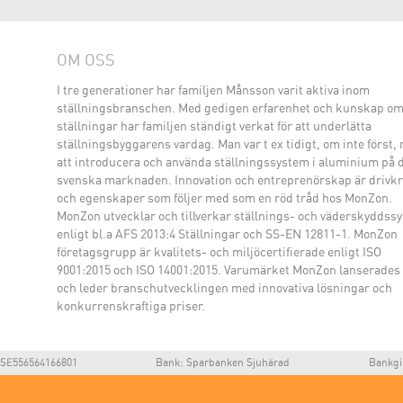
OM OSS
I tre generationer har familjen Månsson varit aktiva inom
ställningsbranschen. Med gedigen erfarenhet och kunskap o
ställningar har familjen ständigt verkat för att underlätta
ställningsbyggarens vardag. Man var t ex tidigt, om inte först,
att introducera och använda ställningssystem i aluminium på 
svenska marknaden. Innovation och entreprenörskap är drivkr
och egenskaper som följer med som en röd tråd hos MonZon.
MonZon utvecklar och tillverkar ställnings- och väderskyddss
enligt bl.a AFS 2013:4 Ställningar och SS-EN 12811-1. MonZon
företagsgrupp är kvalitets- och miljöcertifierade enligt ISO
9001:2015 och ISO 14001:2015. Varumärket MonZon lanserades
och leder branschutvecklingen med innovativa lösningar och
konkurrenskraftiga priser.
SE556564166801
Bank: Sparbanken Sjuhärad
Bankgi