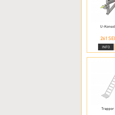
U-Konsole
261 SE
INFO
Trappor 