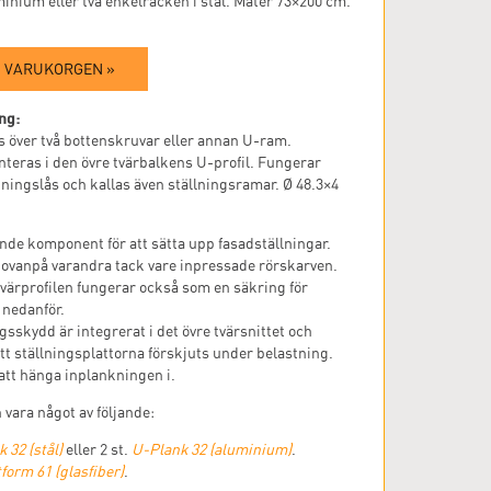
inium eller två enkelräcken i stål. Mäter 73×200 cm.
I VARUKORGEN »
ng:
över två bottenskruvar eller annan U-ram.
teras i den övre tvärbalkens U-profil. Fungerar
ingslås och kallas även ställningsramar. Ø 48.3×4
de komponent för att sätta upp fasadställningar.
 ovanpå varandra tack vare inpressade rörskarven.
värprofilen fungerar också som en säkring för
 nedanför.
sskydd är integrerat i det övre tvärsnittet och
tt ställningsplattorna förskjuts under belastning.
 att hänga inplankningen i.
vara något av följande:
 32 (stål)
eller 2 st.
U-Plank 32 (aluminium)
.
form 61 (glasfiber)
.