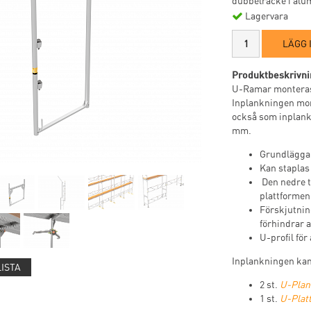
dubbelräcke i alum
Lagervara
LÄGG 
Produktbeskrivni
U-Ramar monteras 
Inplankningen mon
också som inplankn
mm.
Grundläggan
Kan staplas
Den nedre t
plattformen
Förskjutning
förhindrar a
U-profil för
Inplankningen kan 
LISTA
2 st.
U-Plank
1 st.
U-Platt