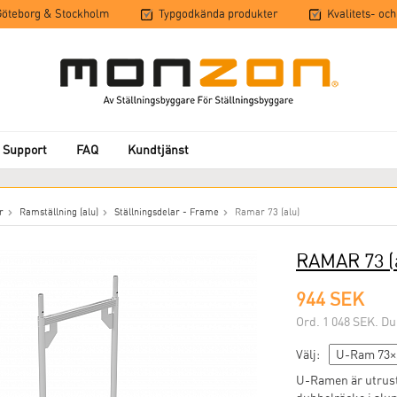
 Göteborg & Stockholm
Typgodkända produkter
Kvalitets- och
 Support
FAQ
Kundtjänst
r
Ramställning (alu)
Ställningsdelar - Frame
Ramar 73 (alu)
RAMAR 73
(
944 SEK
Ord. 1 048 SEK. Du
Välj:
U-Ramen är utrusta