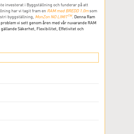
te investerat i Byggställning och funderar på att
llning har vi tagit fram en
RAM med BREDD 1.0m
som
T
M
stri byggställning,
MonZon NO LIMIT
. Denna Ram
e problem vi sett genom åren med vår nuvarande RAM
llande Säkerhet, Flexibilitet, Effetivitet och