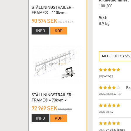
100.200
STÄLLNINGSTRAILER -
FRAME® - 110kvm -
Vikt:
RAMSTÄLLNING
90 574 SEK
107 021 SEK
8.9
kg
INFO
KÖP
MEDELBETYG 5/5 
2025-09-22
Bra
2025-08-28
av
Leif
STÄLLNINGSTRAILER -
FRAME® - 70kvm -
RAMSTÄLLNING
72 969 SEK
88 112 SEK
2025-08-14
INFO
KÖP
2024-09-05
av
Tomas