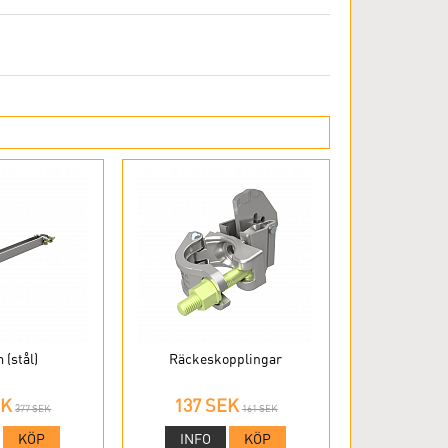
(stål)
Räckeskopplingar
EK
137 SEK
377 SEK
161 SEK
KÖP
INFO
KÖP