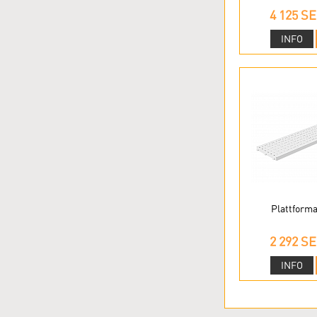
4 125 S
INFO
Plattforma
2 292 S
INFO