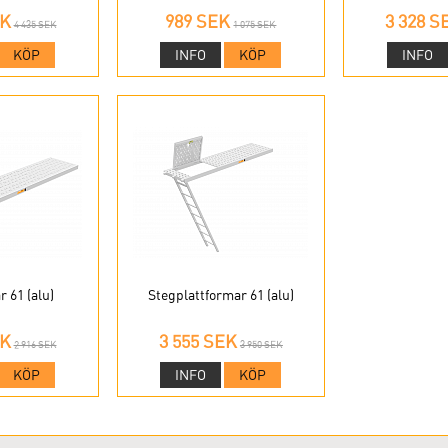
EK
989 SEK
3 328 S
4 435 SEK
1 075 SEK
KÖP
INFO
KÖP
INFO
r 61 (alu)
Stegplattformar 61 (alu)
EK
3 555 SEK
2 916 SEK
3 950 SEK
KÖP
INFO
KÖP