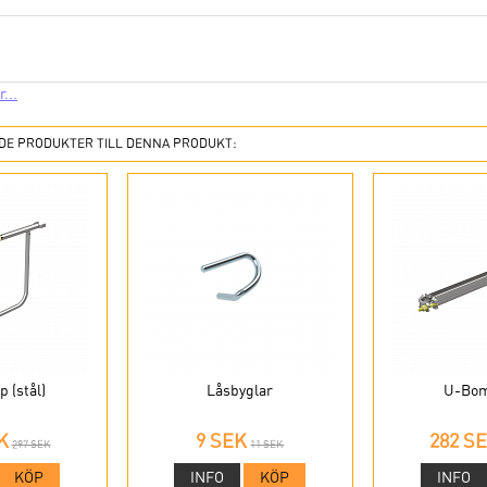
...
E PRODUKTER TILL DENNA PRODUKT:
 (stål)
Låsbyglar
U-Bom 
K
9 SEK
282 S
297 SEK
11 SEK
KÖP
INFO
KÖP
INFO