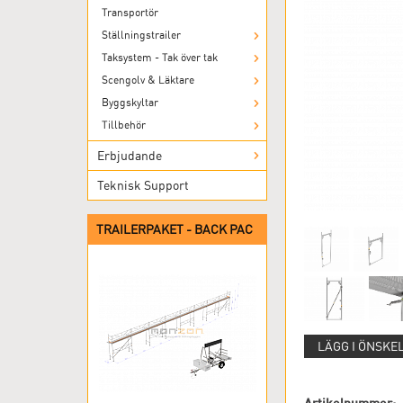
Transportör
Ställningstrailer
Taksystem - Tak över tak
Scengolv & Läktare
Byggskyltar
Tillbehör
Erbjudande
Teknisk Support
TRAILERPAKET - BACK PAC
LÄGG I ÖNSKE
Artikelnummer: