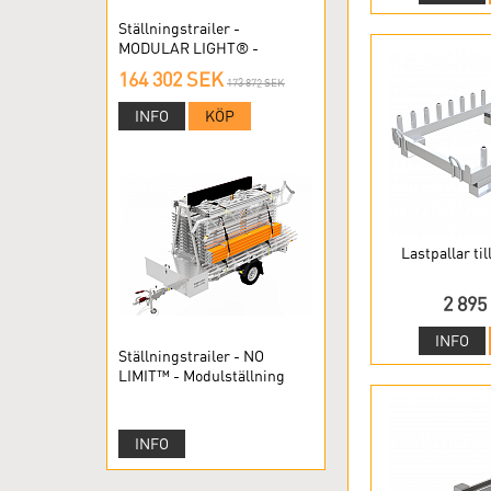
Ställningstrailer -
MODULAR LIGHT® -
Modulställning
164 302 SEK
173 872 SEK
INFO
KÖP
Lastpallar til
2 895
INFO
Ställningstrailer - NO
LIMIT™ - Modulställning
INFO