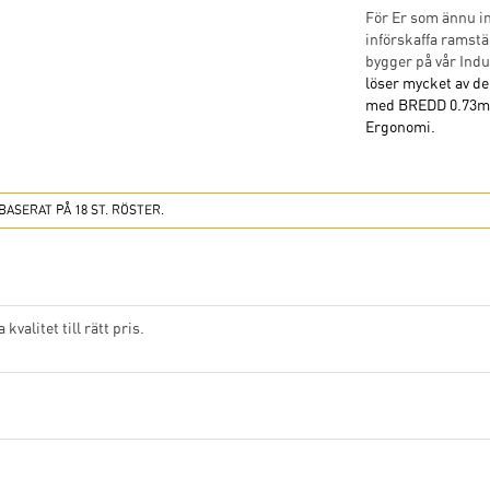
För Er som ännu in
införskaffa ramstä
bygger på vår Indu
löser mycket av d
med BREDD 0.73m gä
Ergonomi.
BASERAT PÅ 18 ST. RÖSTER.
 kvalitet till rätt pris.