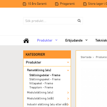
10 års Garanti
Prisgaranti
Stora lager i
Produkter
Erbjudande
Teknisk
KATEGORIER
Startsida
Produkte
Produkter
Ramställning (alu)
Ställningsdelar - Frame
Ställningspaket - Frame
Villapaket - Frame
Trapptorn - Frame
Modulställning (alu)
Modulställning (stål)
Industri ställning (alu eller stål)