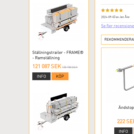
2024-09-03
av
Jan Åke
Se fler recensioner
REKOMMENDERAD
Ställningstrailer - FRAME®
- Ramställning
121 087 SEK
135 780 SEK
INFO
KÖP
Ändstopp
222 SE
INFO