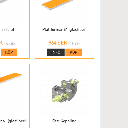
32 (alu)
Plattformar 61 (glasfiber)
K
964 SEK
1 202 SEK
1 134 SEK
KÖP
INFO
KÖP
 61 (glasfiber)
Fast Koppling