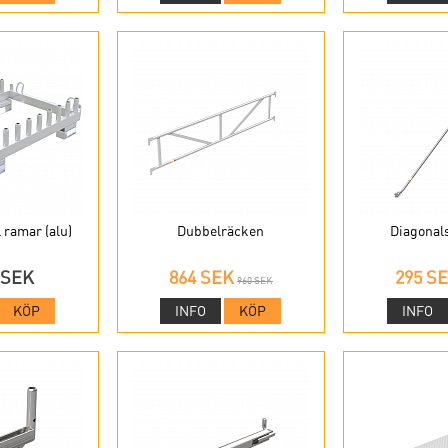
l ramar (alu)
Dubbelräcken
Diagonals
 SEK
864 SEK
295 S
960 SEK
KÖP
INFO
KÖP
INFO