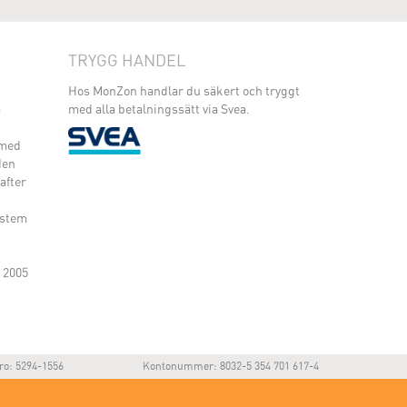
TRYGG HANDEL
Hos MonZon handlar du säkert och tryggt
m
med alla betalningssätt via Svea.
 med
den
after
ystem
 2005
ro: 5294-1556
Kontonummer: 8032-5 354 701 617-4