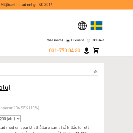
 Miljöcertifierad enligt ISO 2015
Visa moms:
Exklusive
Inklusive
031-773 04 30
alu)
 sparar 104 SEK (10%)
d med en sparklisthållare samt två killås för ett