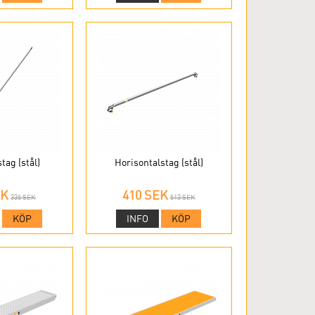
tag (stål)
Horisontalstag (stål)
EK
410 SEK
335 SEK
513 SEK
KÖP
INFO
KÖP