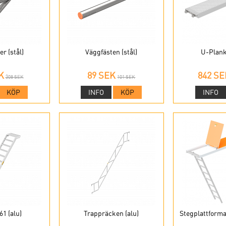
r (stål)
Väggfästen (stål)
U-Plank 
K
89 SEK
842 SE
308 SEK
101 SEK
KÖP
INFO
KÖP
INFO
61 (alu)
Trappräcken (alu)
Stegplattformar