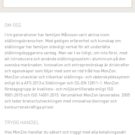
OM OSS
I tre generationer har familjen Månsson varit aktiva inom
ställningsbranschen. Med gedigen erfarenhet och kunskap om
ställningar har familjen ständigt verkat för att underlätta
ställningsbyggarens vardag. Man var t ex tidigt, om inte först, med
att introducera och använda ställningssystem i aluminium på den
svenska marknaden. Innovation och entreprenörskap är drivkrafter
och egenskaper som följer med som en röd tråd hos MonZon.
MonZon utvecklar och tillverkar ställnings- och väderskyddssystem
enligt bl.a AFS 2013:4 Ställningar och SS-EN 12811-1. MonZon
företagsgrupp är kvalitets- och miljöcertifierade enligt ISO
9001:2015 och ISO 14001:2015. Varumärket MonZon lanserades 2005
och leder branschutvecklingen med innovativa lösningar och
konkurrenskraftiga priser.
TRYGG HANDEL
Hos MonZon handlar du säkert och tryggt med alla betalningssätt