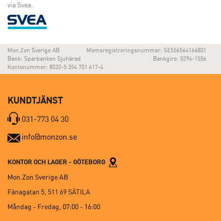
via Svea.
Mon.Zon Sverige AB
Momsregistreringsnummer: SE556564166801
Bank: Sparbanken Sjuhärad
Bankgiro: 5294-1556
Kontonummer: 8032-5 354 701 617-4
KUNDTJÄNST
031-773 04 30
info@monzon.se
KONTOR OCH LAGER - GÖTEBORG
Mon.Zon Sverige AB
Fänagatan 5, 511 69 SÄTILA
Måndag - Fredag,
07:00 - 16:00