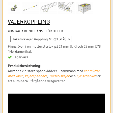
VAJERKOPPLING
KONTAKTA KUNDTJÄNST FÖR OFFERT
Finns även i en mutterstorlek på 21 mm (UK) och 22 mm (7/8
"Nordamerika).
Lagervara
Produktbeskrivning:
Används vid stora spännvidder tillsammans med
vantskruv
med vajer
,
Vajerspännare
,
Takstolsvajer
och
Lyr schackel
för
att eliminera utåtgående dragkrafter.