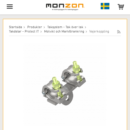
Produkten har lagts till i varukorgen!
Startsida
Produkter
Taksystem - Tak över tak
Takdelar - Protect IT
Motvikt och Markförankring
Vajerkoppling