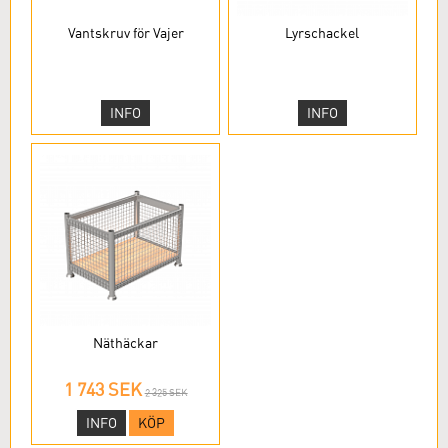
Vantskruv för Vajer
Lyrschackel
INFO
INFO
Näthäckar
1 743 SEK
2 325 SEK
INFO
KÖP