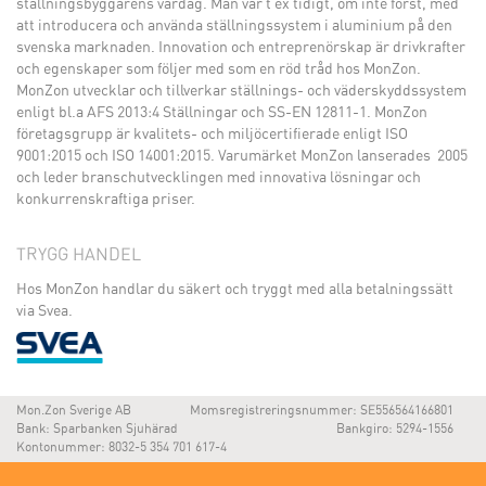
ställningsbyggarens vardag. Man var t ex tidigt, om inte först, med
att introducera och använda ställningssystem i aluminium på den
svenska marknaden. Innovation och entreprenörskap är drivkrafter
och egenskaper som följer med som en röd tråd hos MonZon.
MonZon utvecklar och tillverkar ställnings- och väderskyddssystem
enligt bl.a AFS 2013:4 Ställningar och SS-EN 12811-1. MonZon
företagsgrupp är kvalitets- och miljöcertifierade enligt ISO
9001:2015 och ISO 14001:2015. Varumärket MonZon lanserades 2005
och leder branschutvecklingen med innovativa lösningar och
konkurrenskraftiga priser.
TRYGG HANDEL
Hos MonZon handlar du säkert och tryggt med alla betalningssätt
via Svea.
Mon.Zon Sverige AB
Momsregistreringsnummer: SE556564166801
Bank: Sparbanken Sjuhärad
Bankgiro: 5294-1556
Kontonummer: 8032-5 354 701 617-4